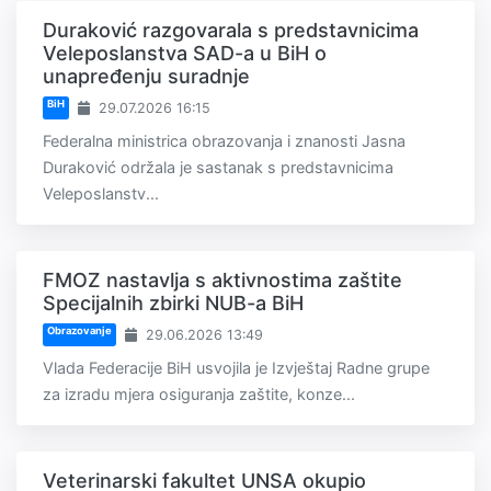
Duraković razgovarala s predstavnicima
Veleposlanstva SAD-a u BiH o
unapređenju suradnje
BiH
29.07.2026 16:15
Federalna ministrica obrazovanja i znanosti Jasna
Duraković održala je sastanak s predstavnicima
Veleposlanstv...
FMOZ nastavlja s aktivnostima zaštite
Specijalnih zbirki NUB-a BiH
Obrazovanje
29.06.2026 13:49
Vlada Federacije BiH usvojila je Izvještaj Radne grupe
za izradu mjera osiguranja zaštite, konze...
Veterinarski fakultet UNSA okupio