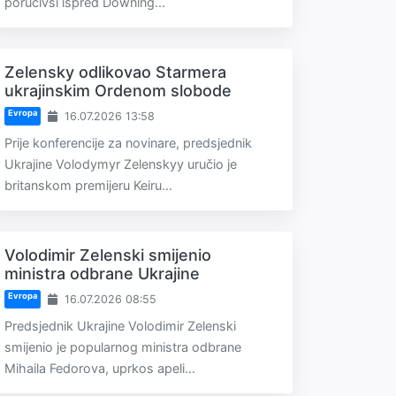
poručivši ispred Downing...
Zelensky odlikovao Starmera
ukrajinskim Ordenom slobode
Evropa
16.07.2026 13:58
Prije konferencije za novinare, predsjednik
Ukrajine Volodymyr Zelenskyy uručio je
britanskom premijeru Keiru...
Volodimir Zelenski smijenio
ministra odbrane Ukrajine
Evropa
16.07.2026 08:55
Predsjednik Ukrajine Volodimir Zelenski
smijenio je popularnog ministra odbrane
Mihaila Fedorova, uprkos apeli...