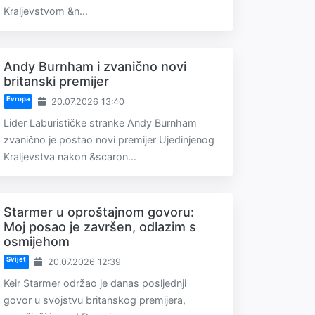
Kraljevstvom &n...
Andy Burnham i zvanično novi
britanski premijer
Evropa
20.07.2026 13:40
Lider Laburističke stranke Andy Burnham
zvanično je postao novi premijer Ujedinjenog
Kraljevstva nakon &scaron...
Starmer u oproštajnom govoru:
Moj posao je završen, odlazim s
osmijehom
Svijet
20.07.2026 12:39
Keir Starmer održao je danas posljednji
govor u svojstvu britanskog premijera,