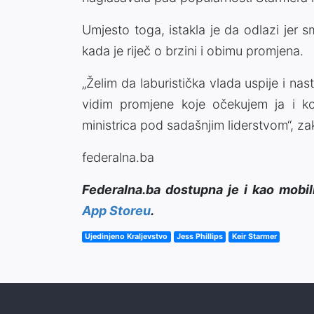
Umjesto toga, istakla je da odlazi jer
kada je riječ o brzini i obimu promjena.
„Želim da laburistička vlada uspije i nast
vidim promjene koje očekujem ja i k
ministrica pod sadašnjim liderstvom“, zaklj
federalna.ba
Federalna.ba dostupna je i kao mobil
App Storeu
.
Ujedinjeno Kraljevstvo
Jess Phillips
Keir Starmer