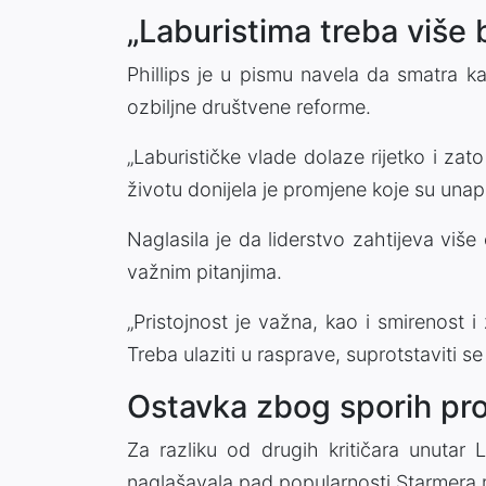
„Laburistima treba više 
Phillips je u pismu navela da smatra ka
ozbiljne društvene reforme.
„Laburističke vlade dolaze rijetko i za
životu donijela je promjene koje su unaprij
Naglasila je da liderstvo zahtijeva više
važnim pitanjima.
„Pristojnost je važna, kao i smirenost i 
Treba ulaziti u rasprave, suprotstaviti se 
Ostavka zbog sporih pro
Za razliku od drugih kritičara unutar 
naglašavala pad popularnosti Starmera