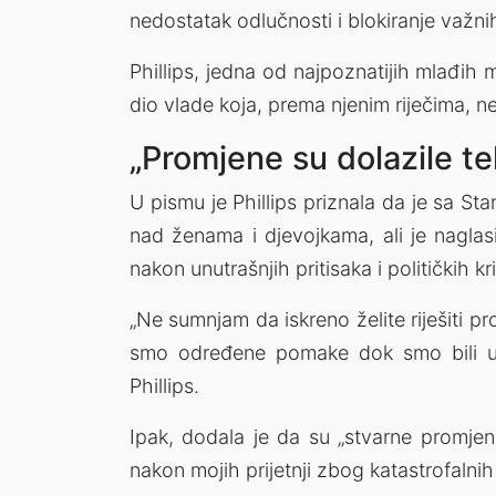
nedostatak odlučnosti i blokiranje važni
Phillips, jedna od najpoznatijih mlađih m
dio vlade koja, prema njenim riječima, 
„Promjene su dolazile tek
U pismu je Phillips priznala da je sa S
nad ženama i djevojkama, ali je naglas
nakon unutrašnjih pritisaka i političkih kr
„Ne sumnjam da iskreno želite riješiti p
smo određene pomake dok smo bili u v
Phillips.
Ipak, dodala je da su „stvarne promjen
nakon mojih prijetnji zbog katastrofalnih