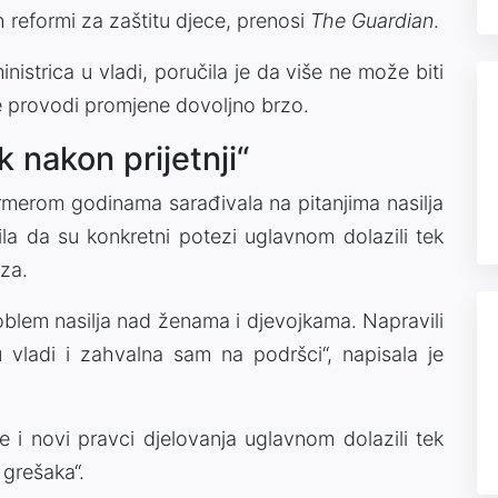
h reformi za zaštitu djece, prenosi
The Guardian
.
inistrica u vladi, poručila je da više ne može biti
ne provodi promjene dovoljno brzo.
 nakon prijetnji“
tarmerom godinama sarađivala na pitanjima nasilja
ila da su konkretni potezi uglavnom dolazili tek
iza.
roblem nasilja nad ženama i djevojkama. Napravili
ladi i zahvalna sam na podršci“, napisala je
e i novi pravci djelovanja uglavnom dolazili tek
 grešaka“.