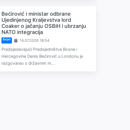
Bećirović i ministar odbrane
Ujedinjenog Kraljevstva lord
Coaker o jačanju OSBiH i ubrzanju
NATO integracija
Svijet
14.07.2026 18:54
Predsjedavajući Predsjedništva Bosne i
Hercegovine Denis Bećirović u Londonu je
razgovarao s državnim m...