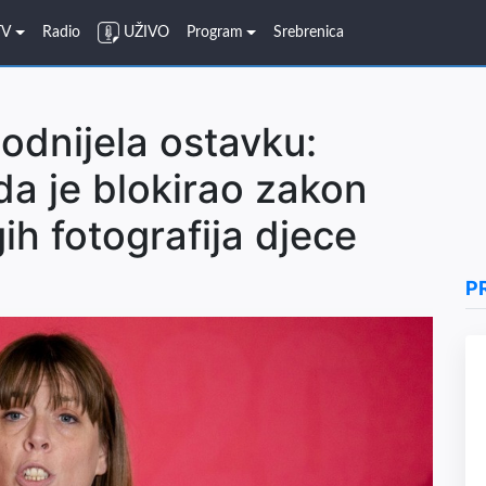
TV
Radio
UŽIVO
Program
Srebrenica
podnijela ostavku:
da je blokirao zakon
gih fotografija djece
P