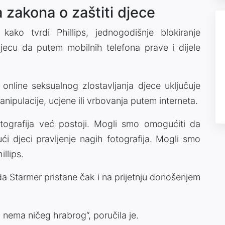
 zakona o zaštiti djece
kako tvrdi Phillips, jednogodišnje blokiranje
djecu da putem mobilnih telefona prave i dijele
nline seksualnog zlostavljanja djece uključuje
nipulacije, ucjene ili vrbovanja putem interneta.
otografija već postoji. Mogli smo omogućiti da
ći djeci pravljenje nagih fotografija. Mogli smo
illips.
da Starmer pristane čak i na prijetnju donošenjem
u nema ničeg hrabrog“, poručila je.