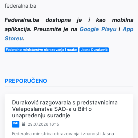
federalna.ba
Federalna.ba dostupna je i kao mobilna
aplikacija. Preuzmite je na
Google Playu
i
App
Storeu
.
Federalno ministarstvo obrazovanja i nauke
Jasna Duraković
PREPORUČENO
Duraković razgovarala s predstavnicima
Veleposlanstva SAD-a u BiH o
unapređenju suradnje
BiH
29.07.2026 16:15
Federalna ministrica obrazovanja i znanosti Jasna