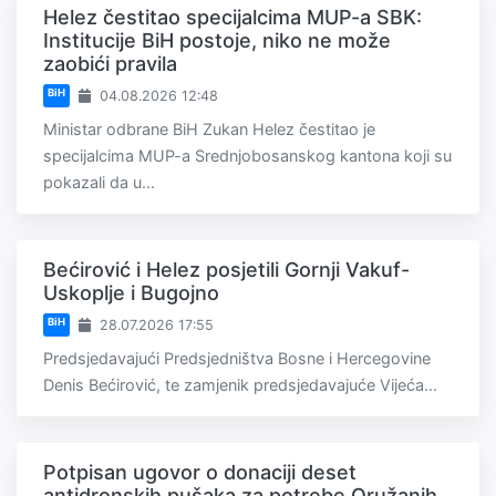
Helez čestitao specijalcima MUP-a SBK:
Institucije BiH postoje, niko ne može
zaobići pravila
BiH
04.08.2026 12:48
Ministar odbrane BiH Zukan Helez čestitao je
specijalcima MUP-a Srednjobosanskog kantona koji su
pokazali da u...
Bećirović i Helez posjetili Gornji Vakuf-
Uskoplje i Bugojno
BiH
28.07.2026 17:55
Predsjedavajući Predsjedništva Bosne i Hercegovine
Denis Bećirović, te zamjenik predsjedavajuće Vijeća...
Potpisan ugovor o donaciji deset
antidronskih pušaka za potrebe Oružanih