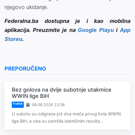
njegovo ukidanje.
Federalna.ba dostupna je i kao mobilna
aplikacija. Preuzmite je na
Google Playu
i
App
Storeu
.
PREPORUČENO
Bez golova na dvije subotnje utakmice
WWIN lige BiH
Fudbal
08.08.2026 23:38
U subotu su odigrana još dva meča prvog kola WWIN
lige BiH, a oba su završila identičnim rezulta...