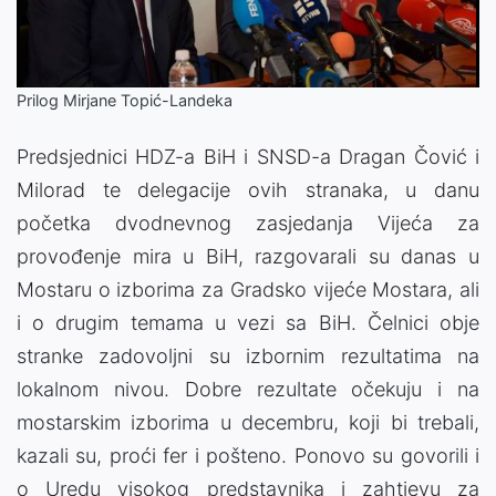
Video
Prilog Mirjane Topić-Landeka
Predsjednici HDZ-a BiH i SNSD-a Dragan Čović i
Milorad te delegacije ovih stranaka, u danu
početka dvodnevnog zasjedanja Vijeća za
provođenje mira u BiH, razgovarali su danas u
Mostaru o izborima za Gradsko vijeće Mostara, ali
i o drugim temama u vezi sa BiH. Čelnici obje
stranke zadovoljni su izbornim rezultatima na
lokalnom nivou. Dobre rezultate očekuju i na
mostarskim izborima u decembru, koji bi trebali,
kazali su, proći fer i pošteno. Ponovo su govorili i
o Uredu visokog predstavnika i zahtjevu za