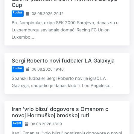
Cup
Fudbal
08.08.2026 20:12
Bh. šampionke, ekipa SFK 2000 Sarajevo, danas su u
Luksemburgu savladale domaći Racing FC Union
Luxembo...
Sergi Roberto novi fudbaler LA Galaxyja
Fudbal
08.08.2026 19:46
Španski fudbaler Sergi Roberto novi je igrač LA
Galaxyja, saopštio je danas klub iz Los Angelesa...
Iran 'vrlo blizu' dogovora s Omanom o
novoj Hormuškoj brodskoj ruti
Svijet
08.08.2026 18:19
Iran i Oman su "vrlo blizu" postizanju dogovora o novoj