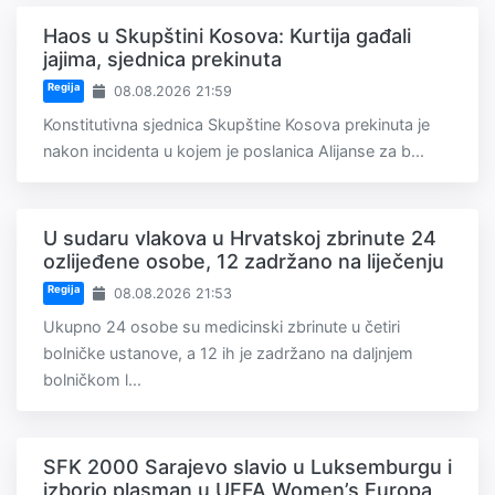
Haos u Skupštini Kosova: Kurtija gađali
jajima, sjednica prekinuta
Regija
08.08.2026 21:59
Konstitutivna sjednica Skupštine Kosova prekinuta je
nakon incidenta u kojem je poslanica Alijanse za b...
U sudaru vlakova u Hrvatskoj zbrinute 24
ozlijeđene osobe, 12 zadržano na liječenju
Regija
08.08.2026 21:53
Ukupno 24 osobe su medicinski zbrinute u četiri
bolničke ustanove, a 12 ih je zadržano na daljnjem
bolničkom l...
SFK 2000 Sarajevo slavio u Luksemburgu i
izborio plasman u UEFA Women’s Europa