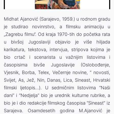
Midhat Ajanović (Sarajevo, 1959.) u rodnom gradu
je studirao novinrstvo, a filmsku animaciju u
„Zagrebu filmu“. Od kraja 1970-tih do početka rata
u bivšoj Jugoslaviji objavio je više hiljada
karikatura, tekstova, intervjua, stripova kojima je
bio crtač i scenarista u važnijim listovima i
časopisima bivše Jugoslavije (Oslobođenje,
Vjesnik, Borba, Telex, Večernje novine, ” novosti,
Svijet, As, Jež, Nin, Danas, Lica, Sineast, Hrvatski
filmski ljetopis…). U sedmičnim listovima ”Naši
dani” i ”Nedjelja” bio je urednik kulturne rubrike, a
bio je i dio redakcije filmskog časopisa ”Sineast” iz
Sarajeva. Osamdesetih godina M.Ajanović je