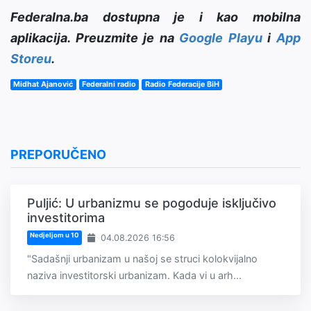
Federalna.ba dostupna je i kao mobilna
aplikacija. Preuzmite je na
Google Playu
i
App
Storeu
.
Midhat Ajanović
Federalni radio
Radio Federacije BiH
PREPORUČENO
Puljić: U urbanizmu se pogoduje isključivo
investitorima
Nedjeljom u 10
04.08.2026 16:56
"Sadašnji urbanizam u našoj se struci kolokvijalno
naziva investitorski urbanizam. Kada vi u arh...