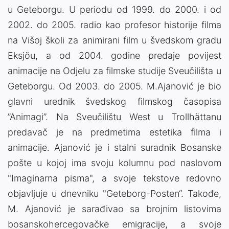
u Geteborgu. U periodu od 1999. do 2000. i od
2002. do 2005. radio kao profesor historije filma
na Višoj školi za animirani film u švedskom gradu
Eksjöu, a od 2004. godine predaje povijest
animacije na Odjelu za filmske studije Sveučilišta u
Geteborgu. Od 2003. do 2005. M.Ajanović je bio
glavni urednik švedskog filmskog časopisa
”Animagi”. Na Sveučilištu West u Trollhättanu
predavač je na predmetima estetika filma i
animacije. Ajanović je i stalni suradnik Bosanske
pošte u kojoj ima svoju kolumnu pod naslovom
"Imaginarna pisma", a svoje tekstove redovno
objavljuje u dnevniku "Geteborg-Posten“. Takođe,
M. Ajanović je sarađivao sa brojnim listovima
bosanskohercegovačke emigracije, a svoje