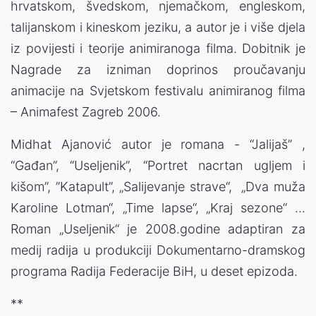
hrvatskom, švedskom, njemačkom, engleskom,
talijanskom i kineskom jeziku, a autor je i više djela
iz povijesti i teorije animiranoga filma. Dobitnik je
Nagrade za izniman doprinos proučavanju
animacije na Svjetskom festivalu animiranog filma
– Animafest Zagreb 2006.
Midhat Ajanović autor je romana - “Jalijaš” ,
“Gađan”, “Useljenik”, “Portret nacrtan ugljem i
kišom”, ”Katapult”, „Salijevanje strave“, „Dva muža
Karoline Lotman“, „Time lapse“, „Kraj sezone“ ...
Roman „Useljenik“ je 2008.godine adaptiran za
medij radija u produkciji Dokumentarno-dramskog
programa Radija Federacije BiH, u deset epizoda.
**