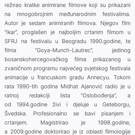
režirao kratke animirane filmove koji su prikazani
na mnogobrojnim međunarodnim festivalima.
Autor je sedam animiranih filmova. Njegov film
”Ikar”, proglašen je najboljim crtanim filmom u
SFRJ na festivalu u Beogradu 1990.godine, te
filma ”Goya-Munch-Lautrec”, jedinog
bosanskohercegovačkog filma prikazanog u
zvaničnom programu najvećeg svjetskog festivala
animacije u francuskom gradu Annecyu. Tokom
rata 1990-tih godina Midhat Ajanović radio je u
ratnoj redakciji lista ”Oslobođenja”, a
od 1994.godine živi i djeluje u Geteborgu,
Švedska. Profesionalno se bavi pisanjem i
crtanjem. Magistrirao je 1998.godine,
a 2009.godine doktorirao je iz oblasti filmologije