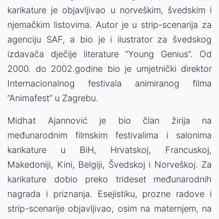
karikature je objavljivao u norveškim, švedskim i
njemačkim listovima. Autor je u strip-scenarija za
agenciju SAF, a bio je i ilustrator za švedskog
izdavača dječije literature ”Young Genius”. Od
2000. do 2002.godine bio je umjetnički direktor
Internacionalnog festivala animiranog filma
”Animafest” u Zagrebu.
Midhat Ajannović je bio član žirija na
međunarodnim filmskim festivalima i salonima
karikature u BiH, Hrvatskoj, Francuskoj,
Makedoniji, Kini, Belgiji, Švedskoj i Norveškoj. Za
karikature dobio preko trideset međunarodnih
nagrada i priznanja. Esejistiku, prozne radove i
strip-scenarije objavljivao, osim na maternjem, na