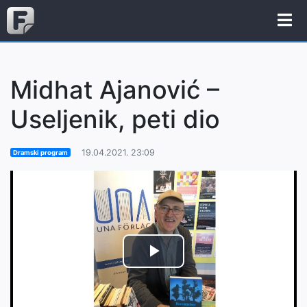
Midhat Ajanović –
Useljenik, peti dio
19.04.2021. 23:09
Dramski program
Play
Video