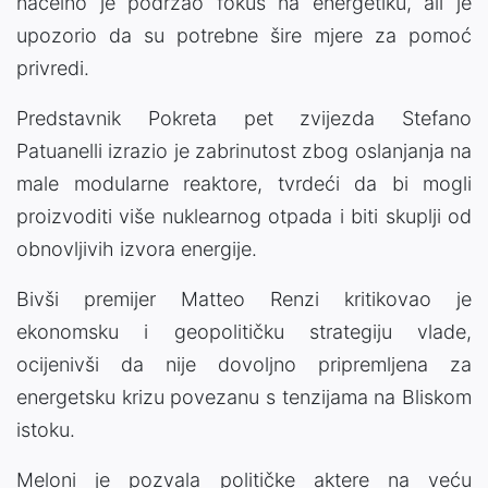
načelno je podržao fokus na energetiku, ali je
upozorio da su potrebne šire mjere za pomoć
privredi.
Predstavnik Pokreta pet zvijezda Stefano
Patuanelli izrazio je zabrinutost zbog oslanjanja na
male modularne reaktore, tvrdeći da bi mogli
proizvoditi više nuklearnog otpada i biti skuplji od
obnovljivih izvora energije.
Bivši premijer Matteo Renzi kritikovao je
ekonomsku i geopolitičku strategiju vlade,
ocijenivši da nije dovoljno pripremljena za
energetsku krizu povezanu s tenzijama na Bliskom
istoku.
Meloni je pozvala političke aktere na veću