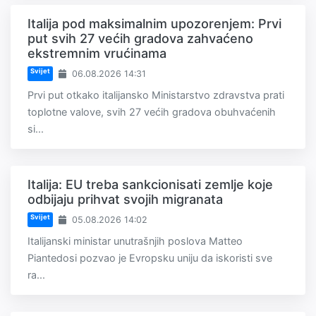
Italija pod maksimalnim upozorenjem: Prvi
put svih 27 većih gradova zahvaćeno
ekstremnim vrućinama
Svijet
06.08.2026 14:31
Prvi put otkako italijansko Ministarstvo zdravstva prati
toplotne valove, svih 27 većih gradova obuhvaćenih
si...
Italija: EU treba sankcionisati zemlje koje
odbijaju prihvat svojih migranata
Svijet
05.08.2026 14:02
Italijanski ministar unutrašnjih poslova Matteo
Piantedosi pozvao je Evropsku uniju da iskoristi sve
ra...