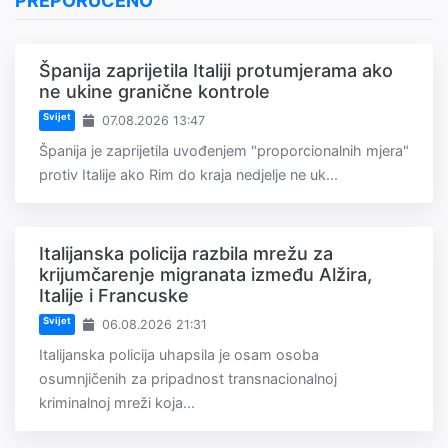
PREPORUČENO
Španija zaprijetila Italiji protumjerama ako
ne ukine granične kontrole
Svijet
07.08.2026 13:47
Španija je zaprijetila uvođenjem "proporcionalnih mjera"
protiv Italije ako Rim do kraja nedjelje ne uk...
Italijanska policija razbila mrežu za
krijumčarenje migranata između Alžira,
Italije i Francuske
Svijet
06.08.2026 21:31
Italijanska policija uhapsila je osam osoba
osumnjičenih za pripadnost transnacionalnoj
kriminalnoj mreži koja...