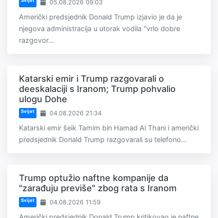
Svijet
05.08.2026 09:03
Američki predsjednik Donald Trump izjavio je da je
njegova administracija u utorak vodila "vrlo dobre
razgovor...
Katarski emir i Trump razgovarali o
deeskalaciji s Iranom; Trump pohvalio
ulogu Dohe
Svijet
04.08.2026 21:34
Katarski emir šeik Tamim bin Hamad Al Thani i američki
predsjednik Donald Trump razgovarali su telefono...
Trump optužio naftne kompanije da
"zarađuju previše" zbog rata s Iranom
Svijet
04.08.2026 11:59
Američki predsjednik Donald Trump kritikovao je naftne