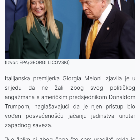
(Izvor: EPA/GEORGI LICOVSKI)
Italijanska premijerka Giorgia Meloni izjavila je u
srijedu da ne žali zbog svog političkog
angažmana s američkim predsjednikom Donaldom
Trumpom, naglašavajući da je njen pristup bio
vođen posvećenošću jačanju jedinstva unutar
zapadnog saveza.
“Ne žalim ni zbog čega što sam uradila“, rekla je