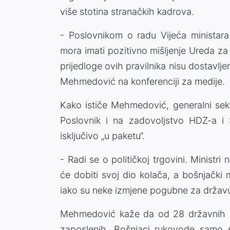
više stotina stranačkih kadrova.
- Poslovnikom o radu Vijeća ministara 
mora imati pozitivno mišljenje Ureda z
prijedloge ovih pravilnika nisu dostavlje
Mehmedović na konferenciji za medije.
Kako ističe Mehmedović, generalni sekr
Poslovnik i na zadovoljstvo HDZ-a i 
isključivo „u paketu“.
- Radi se o političkoj trgovini. Ministri 
će dobiti svoj dio kolača, a bošnjački 
iako su neke izmjene pogubne za držav
Mehmedović kaže da od 28 državnih ins
zaposlenih, Bošnjaci rukovode samo