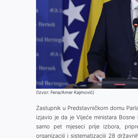
(Izvor: Fena/Amer Kajmović)
Zastupnik u Predstavničkom domu Par
izjavio je da je Vijeće ministara Bosn
samo pet mjeseci prije izbora, pripre
organizaciji i sistematizaciji 28 državni