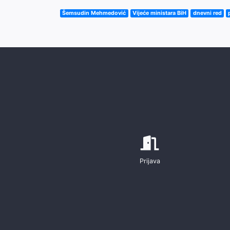
Šemsudin Mehmedović
Vijeće ministara BiH
dnevni red
Prijava