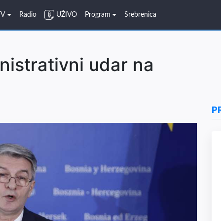
TV
Radio
UŽIVO
Program
Srebrenica
strativni udar na
P