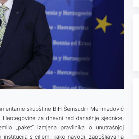
lamentarne skupštine BiH Šemsudin Mehmedović
e i Hercegovine za dnevni red današnje sjednice,
milo „paket“ izmjena pravilnika o unutrašnjoj
h institucija s ciljem, kako navodi, zapošljavanja