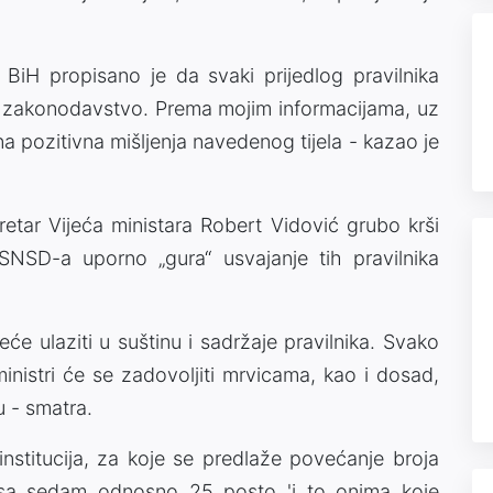
BiH propisano je da svaki prijedlog pravilnika
a zakonodavstvo. Prema mojim informacijama, uz
na pozitivna mišljenja navedenog tijela - kazao je
etar Vijeća ministara Robert Vidović grubo krši
SNSD-a uporno „gura“ usvajanje tih pravilnika
neće ulaziti u suštinu i sadržaje pravilnika. Svako
ministri će se zadovoljiti mrvicama, kao i dosad,
u - smatra.
titucija, za koje se predlaže povećanje broja
 sa sedam odnosno 25 posto 'i to onima koje