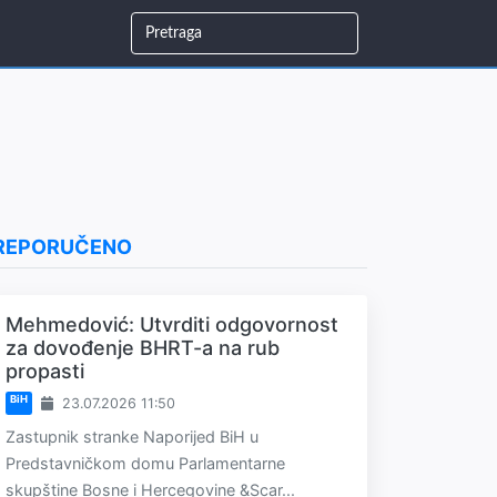
REPORUČENO
Mehmedović: Utvrditi odgovornost
za dovođenje BHRT-a na rub
propasti
BiH
23.07.2026 11:50
Zastupnik stranke Naporijed BiH u
Predstavničkom domu Parlamentarne
skupštine Bosne i Hercegovine &Scar...