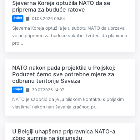
Sjeverna Koreja optužila NATO da se
priprema za buduće ratove
Svijet
01.08.2026 09:54
Sjeverna Koreja optužila je u subotu NATO da ubrzava
vojne pripreme za buduće sukobe, tvrdeći da planirano
pro...
NATO nakon pada projektila u Poljskoj:
Poduzet ćemo sve potrebne mjere za
odbranu teritorije Saveza
Svijet
30.07.2026 14:07
NATO je saopćio da je „u bliskom kontaktu s poljskim
vlastima“ nakon narušavanja zračnog pr...
U Belgiji uhapšena pripravnica NATO-a
zbog sumnje na špijunažu