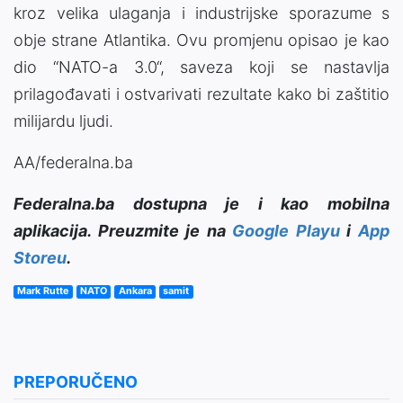
kroz velika ulaganja i industrijske sporazume s
obje strane Atlantika. Ovu promjenu opisao je kao
dio “NATO-a 3.0“, saveza koji se nastavlja
prilagođavati i ostvarivati rezultate kako bi zaštitio
milijardu ljudi.
AA/federalna.ba
Federalna.ba dostupna je i kao mobilna
aplikacija. Preuzmite je na
Google Playu
i
App
Storeu
.
Mark Rutte
NATO
Ankara
samit
PREPORUČENO