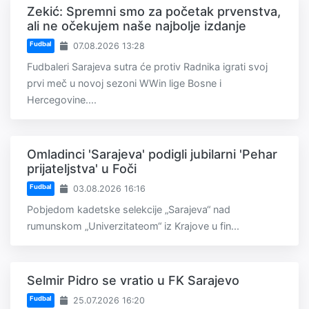
Zekić: Spremni smo za početak prvenstva,
ali ne očekujem naše najbolje izdanje
Fudbal
07.08.2026 13:28
Fudbaleri Sarajeva sutra će protiv Radnika igrati svoj
prvi meč u novoj sezoni WWin lige Bosne i
Hercegovine....
Omladinci 'Sarajeva' podigli jubilarni 'Pehar
prijateljstva' u Foči
Fudbal
03.08.2026 16:16
Pobjedom kadetske selekcije „Sarajeva“ nad
rumunskom „Univerzitateom“ iz Krajove u fin...
Selmir Pidro se vratio u FK Sarajevo
Fudbal
25.07.2026 16:20