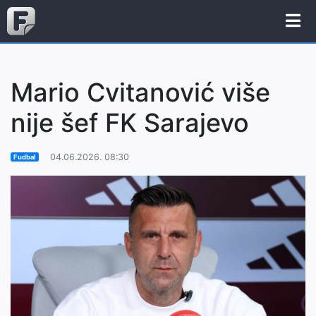
Mario Cvitanović više
nije šef FK Sarajevo
04.06.2026. 08:30
Fudbal