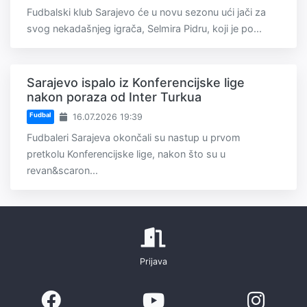
Fudbalski klub Sarajevo će u novu sezonu ući jači za
svog nekadašnjeg igrača, Selmira Pidru, koji je po...
Sarajevo ispalo iz Konferencijske lige
nakon poraza od Inter Turkua
Fudbal
16.07.2026 19:39
Fudbaleri Sarajeva okončali su nastup u prvom
pretkolu Konferencijske lige, nakon što su u
revan&scaron...
Prijava