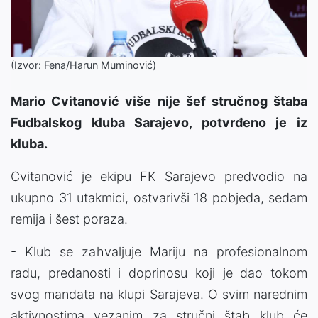
(Izvor: Fena/Harun Muminović)
Mario Cvitanović više nije šef stručnog štaba
Fudbalskog kluba Sarajevo, potvrđeno je iz
kluba.
Cvitanović je ekipu FK Sarajevo predvodio na
ukupno 31 utakmici, ostvarivši 18 pobjeda, sedam
remija i šest poraza.
- Klub se zahvaljuje Mariju na profesionalnom
radu, predanosti i doprinosu koji je dao tokom
svog mandata na klupi Sarajeva. O svim narednim
aktivnostima vezanim za stručni štab klub će