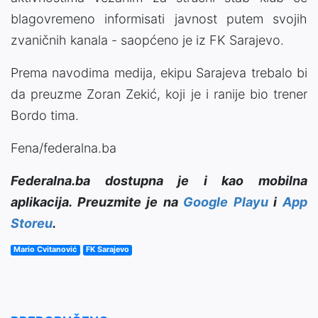
blagovremeno informisati javnost putem svojih
zvaničnih kanala - saopćeno je iz FK Sarajevo.
Prema navodima medija, ekipu Sarajeva trebalo bi
da preuzme Zoran Zekić, koji je i ranije bio trener
Bordo tima.
Fena/federalna.ba
Federalna.ba dostupna je i kao mobilna
aplikacija. Preuzmite je na
Google Playu
i
App
Storeu
.
Mario Cvitanović
FK Sarajevo