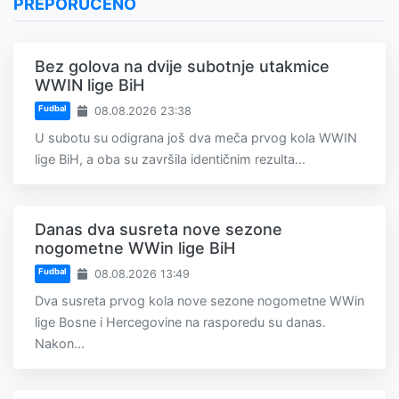
PREPORUČENO
Bez golova na dvije subotnje utakmice
WWIN lige BiH
Fudbal
08.08.2026 23:38
U subotu su odigrana još dva meča prvog kola WWIN
lige BiH, a oba su završila identičnim rezulta...
Danas dva susreta nove sezone
nogometne WWin lige BiH
Fudbal
08.08.2026 13:49
Dva susreta prvog kola nove sezone nogometne WWin
lige Bosne i Hercegovine na rasporedu su danas.
Nakon...