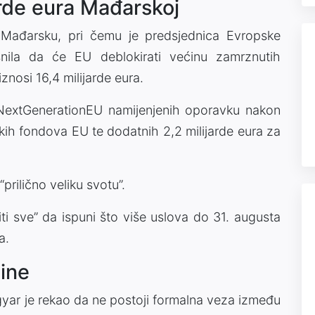
rde eura Mađarskoj
 Mađarsku, pri čemu je predsjednica Evropske
nila da će EU deblokirati većinu zamrznutih
nosi 16,4 milijarde eura.
a NextGenerationEU namijenjenih oporavku nakon
skih fondova EU te dodatnih 2,2 milijarde eura za
prilično veliku svotu”.
i sve” da ispuni što više uslova do 31. augusta
a.
ine
yar je rekao da ne postoji formalna veza između