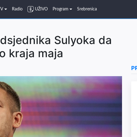
TV
Radio
UŽIVO
Program
Srebrenica
dsjednika Sulyoka da
o kraja maja
P