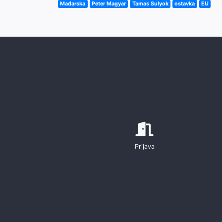
Mađarska
Peter Magyar
Tamas Sulyok
ostavka
EU
Prijava