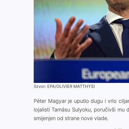
(Izvor: EPA/OLIVIER MATTHYS)
Péter Magyar je uputio dugu i vrlo cil
lojalisti Tamásu Sulyoku, poručivši mu d
smijenjen od strane nove vlade.