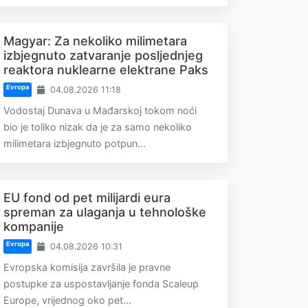
Magyar: Za nekoliko milimetara
izbjegnuto zatvaranje posljednjeg
reaktora nuklearne elektrane Paks
Evropa
04.08.2026 11:18
Vodostaj Dunava u Mađarskoj tokom noći
bio je toliko nizak da je za samo nekoliko
milimetara izbjegnuto potpun...
EU fond od pet milijardi eura
spreman za ulaganja u tehnološke
kompanije
Evropa
04.08.2026 10:31
Evropska komisija završila je pravne
postupke za uspostavljanje fonda Scaleup
Europe, vrijednog oko pet...