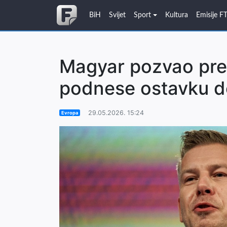
BiH
Svijet
Sport
Kultura
Emisije F
Magyar pozvao pre
podnese ostavku d
29.05.2026. 15:24
Evropa