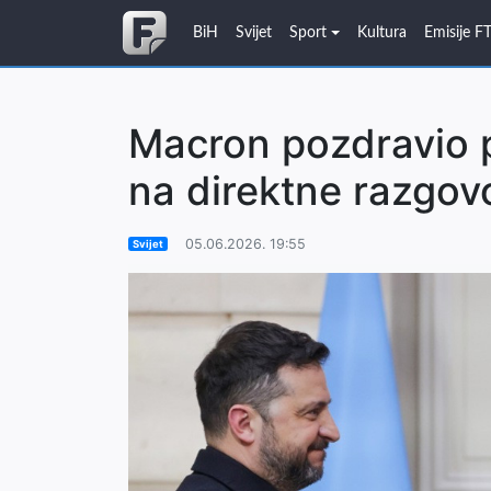
BiH
Svijet
Sport
Kultura
Emisije F
Macron pozdravio 
na direktne razgov
05.06.2026. 19:55
Svijet