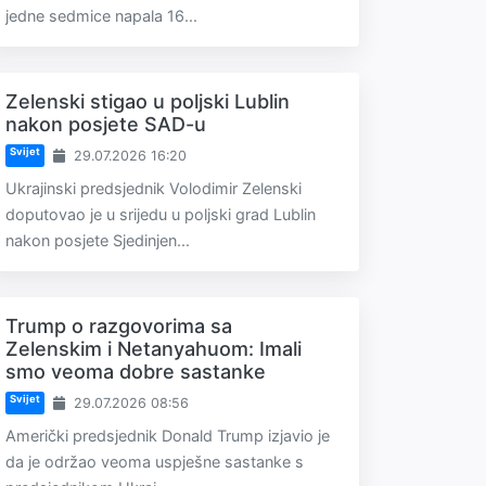
jedne sedmice napala 16...
Zelenski stigao u poljski Lublin
nakon posjete SAD-u
Svijet
29.07.2026 16:20
Ukrajinski predsjednik Volodimir Zelenski
doputovao je u srijedu u poljski grad Lublin
nakon posjete Sjedinjen...
Trump o razgovorima sa
Zelenskim i Netanyahuom: Imali
smo veoma dobre sastanke
Svijet
29.07.2026 08:56
Američki predsjednik Donald Trump izjavio je
da je održao veoma uspješne sastanke s