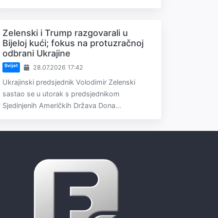
Zelenski i Trump razgovarali u
Bijeloj kući; fokus na protuzračnoj
odbrani Ukrajine
Svijet
28.07.2026 17:42
Ukrajinski predsjednik Volodimir Zelenski
sastao se u utorak s predsjednikom
Sjedinjenih Američkih Država Dona...