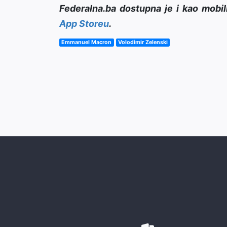
Federalna.ba dostupna je i kao mobil
App Storeu
.
Emmanuel Macron
Volodimir Zelenski