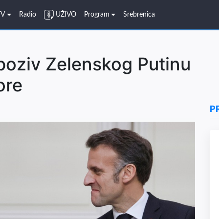
TV
Radio
UŽIVO
Program
Srebrenica
poziv Zelenskog Putinu
ore
P