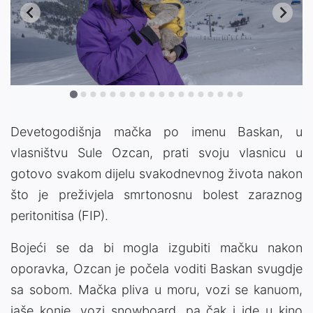
Devetogodišnja mačka po imenu Baskan, u
vlasništvu Sule Ozcan, prati svoju vlasnicu u
gotovo svakom dijelu svakodnevnog života nakon
što je preživjela smrtonosnu bolest zaraznog
peritonitisa (FIP).
Bojeći se da bi mogla izgubiti mačku nakon
oporavka, Ozcan je počela voditi Baskan svugdje
sa sobom. Mačka pliva u moru, vozi se kanuom,
jaše konje, vozi snowboard, pa čak i ide u kino