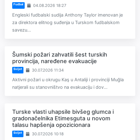
Fudbal
04.08.2026 18:27
Engleski fudbalski sudija Anthony Taylor imenovan je
za direktora elitnog suđenja u Turskom fudbalskom
savezu...
Šumski požari zahvatili šest turskih
provincija, naređene evakuacije
Svijet
30.07.2026 11:34
Aktivni požari u okrugu Kaş u Antaliji i provinciji Muğla
natjerali su stanovništvo na evakuaciju i dov...
Turske vlasti uhapsile bivšeg glumca i
gradonačelnika Etimesguta u novom
talasu hapšenja opozicionara
Svijet
30.07.2026 10:18