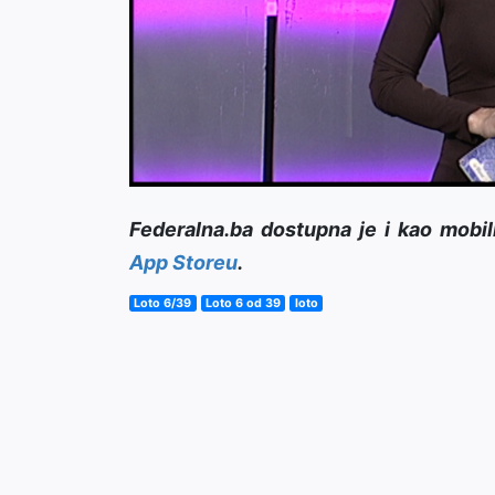
Federalna.ba dostupna je i kao mobil
App Storeu
.
Loto 6/39
Loto 6 od 39
loto