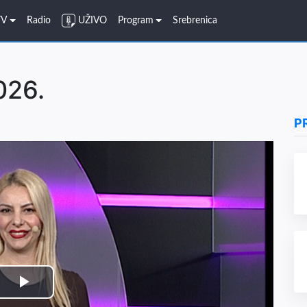
TV
Radio
UŽIVO
Program
Srebrenica
026.
P
Play