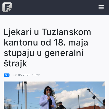
Ljekari u Tuzlanskom
kantonu od 18. maja
stupaju u generalni
štrajk
08.05.2026. 10:23
BiH