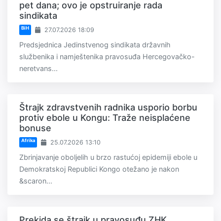
pet dana; ovo je opstruiranje rada
sindikata
BiH
27.07.2026 18:09
Predsjednica Jedinstvenog sindikata državnih
službenika i namještenika pravosuđa Hercegovačko-
neretvans...
Štrajk zdravstvenih radnika usporio borbu
protiv ebole u Kongu: Traže neisplaćene
bonuse
Afrika
25.07.2026 13:10
Zbrinjavanje oboljelih u brzo rastućoj epidemiji ebole u
Demokratskoj Republici Kongo otežano je nakon
&scaron...
Prekida se štrajk u pravosuđu ZHK,