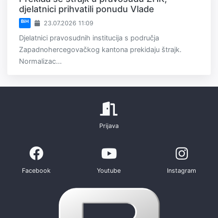
djelatnici prihvatili ponudu Vlade
BiH
23.07.2026 11:09
Djelatnici pravosudnih institucija s područja
Zapadnohercegovačkog kantona prekidaju štrajk.
Normalizac...
Prijava
Facebook
Youtube
Instagram