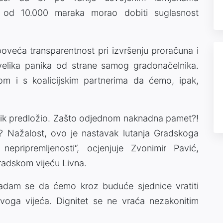
u od 10.000 maraka morao dobiti suglasnost
poveća transparentnost pri izvršenju proračuna i
a velika panika od strane samog gradonačelnika.
 i s koalicijskim partnerima da ćemo, ipak,
nik predložio. Zašto odjednom naknadna pamet?!
ta? Nažalost, ovo je nastavak lutanja Gradskoga
, nepripremljenosti“, ocjenjuje Zvonimir Pavić,
radskom vijeću Livna.
adam se da ćemo kroz buduće sjednice vratiti
ovoga vijeća. Dignitet se ne vraća nezakonitim