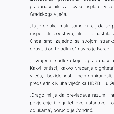
gradonačelnik za svaku isplatu viš
Gradskoga vijeća.
„Ta je odluka imala samo za cilj da se 
raspodjeli sredstava, ali tu je nastal
Onda smo zajedno sa svojom strankom
odustati od te odluke“, naveo je Barać.
„Usvojena je odluka koju je gradonačel
Kakvi pritisci, kakvo vraćanje dignite
vijeća, bezidejnosti, neinformiranosti
predsjednik Kluba vijećnika HDZBiH u G
„Drago mi je da prevladava razum i n
povjerenje i dignitet ove ustanove i 
odlukama“, poručio je Čondrić.