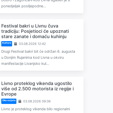
ponedjeljak poslijepodne...
Festival bakri u Livnu čuva
tradiciju: Posjetioci će upoznati
stare zanate i domaću kuhinju
Kultura
03.08.2026 12:42
Drugi Festival bakri bit će održan 6. augusta
u Donjim Rujanima kod Livna u okviru
manifestacije Livanjsko kul...
Livno proteklog vikenda ugostilo
više od 2.500 motorista iz regije i
Evrope
Oko svijeta
03.08.2026 09:36
Livno je proteklog vikenda bilo regionalni