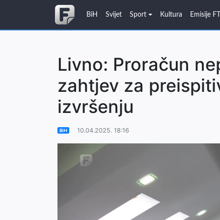
BiH
Svijet
Sport
Kultura
Emisije F
Livno: Proračun ne
zahtjev za preispit
izvršenju
10.04.2025. 18:16
BiH