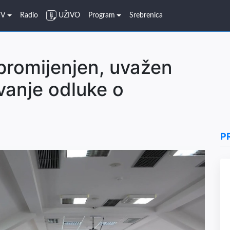
TV
Radio
UŽIVO
Program
Srebrenica
promijenjen, uvažen
ivanje odluke o
P