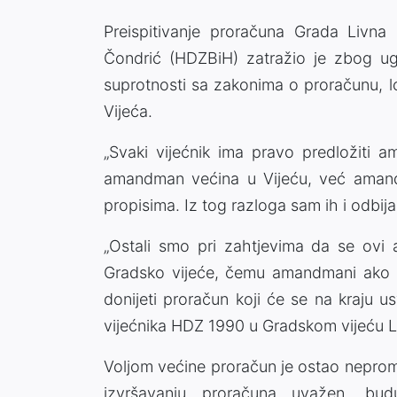
Preispitivanje proračuna Grada Livna
Čondrić (HDZBiH) zatražio je zbog u
suprotnosti sa zakonima o proračunu, 
Vijeća.
„Svaki vijećnik ima pravo predložiti a
amandman većina u Vijeću, već amand
propisima. Iz tog razloga sam ih i odbija
„Ostali smo pri zahtjevima da se ovi
Gradsko vijeće, čemu amandmani ako s
donijeti proračun koji će se na kraju u
vijećnika HDZ 1990 u Gradskom vijeću L
Voljom većine proračun je ostao nepromi
izvršavanju proračuna uvažen, bu