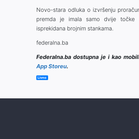
Novo-stara odluka o izvršenju proračun
premda je imala samo dvije točke d
isprekidana brojnim stankama.
federalna.ba
Federalna.ba dostupna je i kao mobil
App Storeu
.
Livno