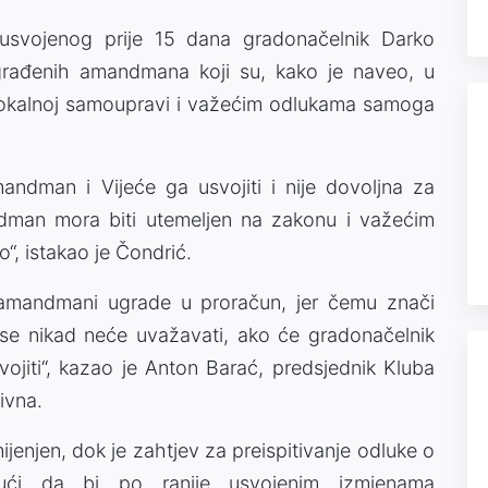
 usvojenog prije 15 dana gradonačelnik Darko
građenih amandmana koji su, kako je naveo, u
lokalnoj samoupravi i važećim odlukama samoga
mandman i Vijeće ga usvojiti i nije dovoljna za
man mora biti utemeljen na zakonu i važećim
o“, istakao je Čondrić.
 amandmani ugrade u proračun, jer čemu znači
e nikad neće uvažavati, ako će gradonačelnik
svojiti“, kazao je Anton Barać, predsjednik Kluba
ivna.
jenjen, dok je zahtjev za preispitivanje odluke o
dući da bi po ranije usvojenim izmjenama