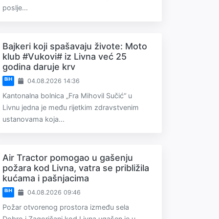
poslje...
Bajkeri koji spašavaju živote: Moto
klub #Vukovi# iz Livna već 25
godina daruje krv
BiH
04.08.2026 14:36
Kantonalna bolnica „Fra Mihovil Sučić“ u
Livnu jedna je među rijetkim zdravstvenim
ustanovama koja...
Air Tractor pomogao u gašenju
požara kod Livna, vatra se približila
kućama i pašnjacima
BiH
04.08.2026 09:46
Požar otvorenog prostora između sela
Dobro i Zagoričani kod Livna ugašen je u