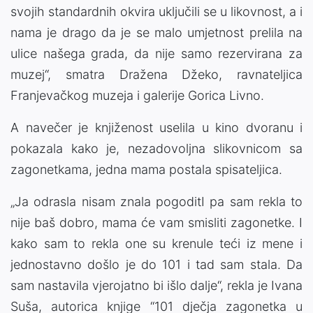
svojih standardnih okvira uključili se u likovnost, a i
nama je drago da je se malo umjetnost prelila na
ulice našega grada, da nije samo rezervirana za
muzej“, smatra Dražena Džeko, ravnateljica
Franjevačkog muzeja i galerije Gorica Livno.
A navečer je knjiženost uselila u kino dvoranu i
pokazala kako je, nezadovoljna slikovnicom sa
zagonetkama, jedna mama postala spisateljica.
„Ja odrasla nisam znala pogoditI pa sam rekla to
nije baš dobro, mama će vam smisliti zagonetke. I
kako sam to rekla one su krenule teći iz mene i
jednostavno došlo je do 101 i tad sam stala. Da
sam nastavila vjerojatno bi išlo dalje“, rekla je Ivana
Suša, autorica knjige “101 dječja zagonetka u