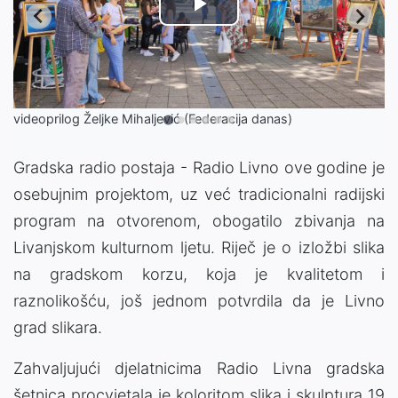
Play
Video
videoprilog Željke Mihaljević (Federacija danas)
Gradska radio postaja - Radio Livno ove godine je
osebujnim projektom, uz već tradicionalni radijski
program na otvorenom, obogatilo zbivanja na
Livanjskom kulturnom ljetu. Riječ je o izložbi slika
na gradskom korzu, koja je kvalitetom i
raznolikošću, još jednom potvrdila da je Livno
grad slikara.
Zahvaljujući djelatnicima Radio Livna gradska
šetnica procvjetala je koloritom slika i skulptura 19