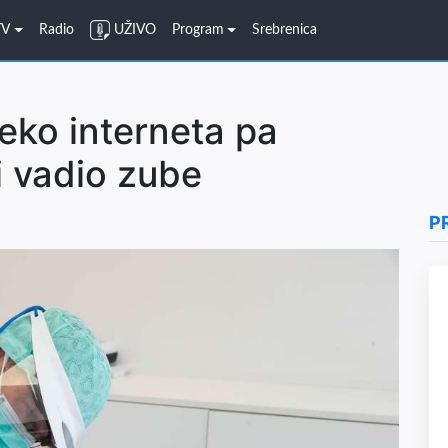
TV
Radio
UŽIVO
Program
Srebrenica
eko interneta pa
i vadio zube
P