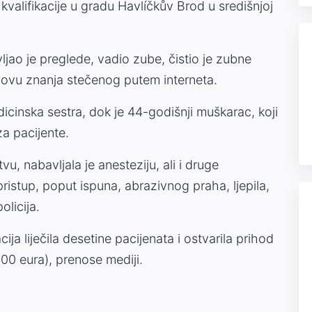
 kvalifikacije u gradu Havlíčkův Brod u središnjoj
jao je preglede, vadio zube, čistio je zubne
snovu znanja stečenog putem interneta.
icinska sestra, dok je 44-godišnji muškarac, koji
za pacijente.
u, nabavljala je anesteziju, ali i druge
ristup, poput ispuna, abrazivnog praha, ljepila,
olicija.
cija liječila desetine pacijenata i ostvarila prihod
000 eura), prenose mediji.