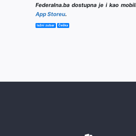
Federalna.ba dostupna je i kao mobil
App Storeu
.
lažni zubar
Češka