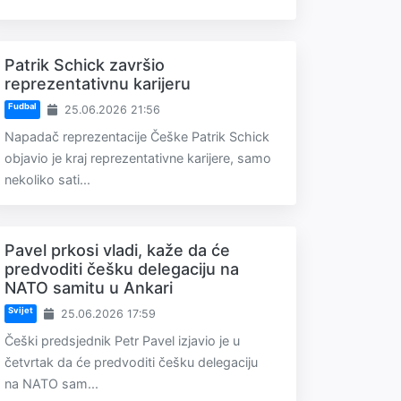
Patrik Schick završio
reprezentativnu karijeru
Fudbal
25.06.2026 21:56
Napadač reprezentacije Češke Patrik Schick
objavio je kraj reprezentativne karijere, samo
nekoliko sati...
Pavel prkosi vladi, kaže da će
predvoditi češku delegaciju na
NATO samitu u Ankari
Svijet
25.06.2026 17:59
Češki predsjednik Petr Pavel izjavio je u
četvrtak da će predvoditi češku delegaciju
na NATO sam...