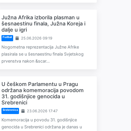
Južna Afrika izborila plasman u
šesnaestinu finala, Južna Koreja i
dalje u igri
Fudbal
25.06.2026 09:19
Nogometna reprezentacija Južne Afrike
plasirala se u šesnaestinu finala Svjetskog
prvenstva nakon &scar...
U češkom Parlamentu u Pragu
održana komemoracija povodom
31. godišnjice genocida u
Srebrenici
Srebrenica
23.06.2026 17:47
Komemoracija u povodu 31. godišnjice
genocida u Srebrenici održana je danas u