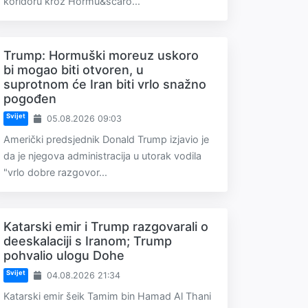
koridoru kroz Hormu&scaro...
Trump: Hormuški moreuz uskoro
bi mogao biti otvoren, u
suprotnom će Iran biti vrlo snažno
pogođen
Svijet
05.08.2026 09:03
Američki predsjednik Donald Trump izjavio je
da je njegova administracija u utorak vodila
"vrlo dobre razgovor...
Katarski emir i Trump razgovarali o
deeskalaciji s Iranom; Trump
pohvalio ulogu Dohe
Svijet
04.08.2026 21:34
Katarski emir šeik Tamim bin Hamad Al Thani