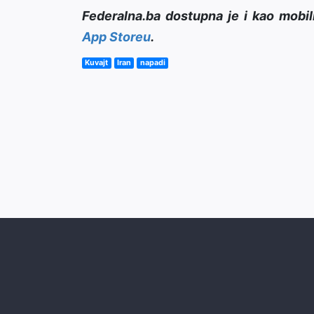
Federalna.ba dostupna je i kao mobil
App Storeu
.
Kuvajt
Iran
napadi