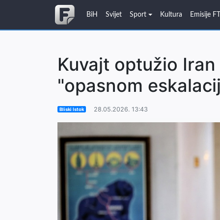
BiH
Svijet
Sport
Kultura
Emisije F
Kuvajt optužio Iran
"opasnom eskalaci
28.05.2026. 13:43
Bliski Istok