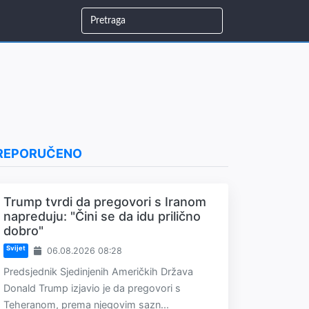
REPORUČENO
Trump tvrdi da pregovori s Iranom
napreduju: "Čini se da idu prilično
dobro"
Svijet
06.08.2026 08:28
Predsjednik Sjedinjenih Američkih Država
Donald Trump izjavio je da pregovori s
Teheranom, prema njegovim sazn...