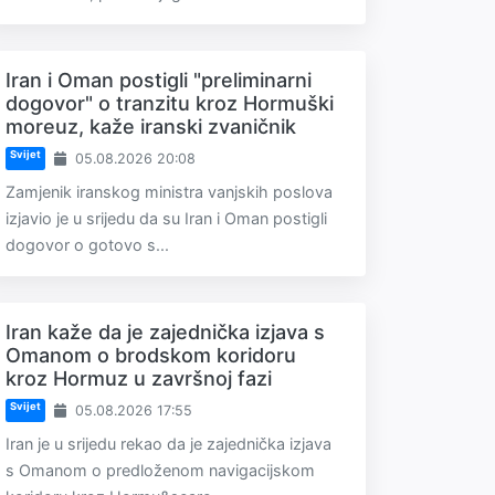
Iran i Oman postigli "preliminarni
dogovor" o tranzitu kroz Hormuški
moreuz, kaže iranski zvaničnik
Svijet
05.08.2026 20:08
Zamjenik iranskog ministra vanjskih poslova
izjavio je u srijedu da su Iran i Oman postigli
dogovor o gotovo s...
Iran kaže da je zajednička izjava s
Omanom o brodskom koridoru
kroz Hormuz u završnoj fazi
Svijet
05.08.2026 17:55
Iran je u srijedu rekao da je zajednička izjava
s Omanom o predloženom navigacijskom