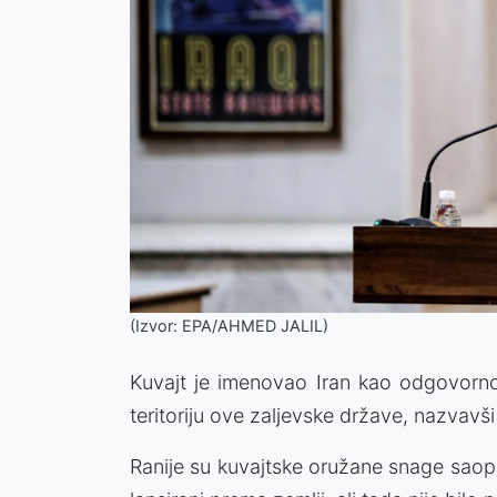
(Izvor: EPA/AHMED JALIL)
Kuvajt je imenovao Iran kao odgovorn
teritoriju ove zaljevske države, nazvavš
Ranije su kuvajtske oružane snage saopćil