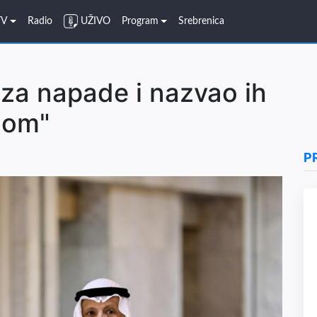
TV
Radio
UŽIVO
Program
Srebrenica
 za napade i nazvao ih
jom"
P