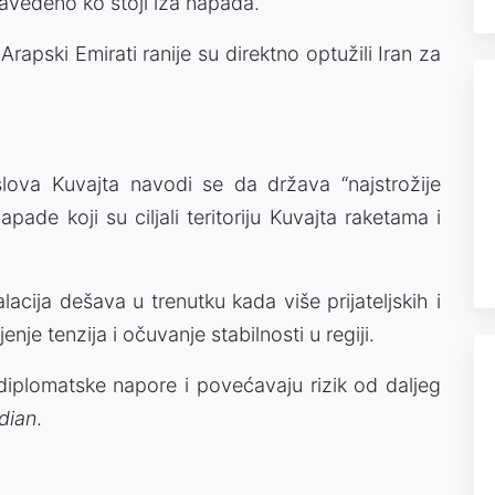
 navedeno ko stoji iza napada.
rapski Emirati ranije su direktno optužili Iran za
lova Kuvajta navodi se da država “najstrožije
pade koji su ciljali teritoriju Kuvajta raketama i
lacija dešava u trenutku kada više prijateljskih i
je tenzija i očuvanje stabilnosti u regiji.
iplomatske napore i povećavaju rizik od daljeg
dian
.