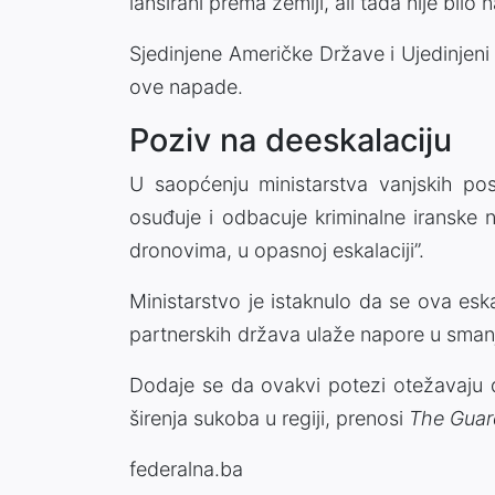
lansirani prema zemlji, ali tada nije bilo
Sjedinjene Američke Države i Ujedinjeni A
ove napade.
Poziv na deeskalaciju
U saopćenju ministarstva vanjskih pos
osuđuje i odbacuje kriminalne iranske na
dronovima, u opasnoj eskalaciji”.
Ministarstvo je istaknulo da se ova eska
partnerskih država ulaže napore u smanjen
Dodaje se da ovakvi potezi otežavaju d
širenja sukoba u regiji, prenosi
The Guar
federalna.ba