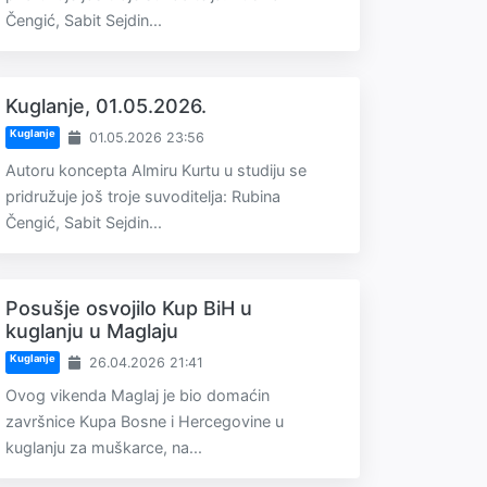
Čengić, Sabit Sejdin...
Kuglanje, 01.05.2026.
Kuglanje
01.05.2026 23:56
Autoru koncepta Almiru Kurtu u studiju se
pridružuje još troje suvoditelja: Rubina
Čengić, Sabit Sejdin...
Posušje osvojilo Kup BiH u
kuglanju u Maglaju
Kuglanje
26.04.2026 21:41
Ovog vikenda Maglaj je bio domaćin
završnice Kupa Bosne i Hercegovine u
kuglanju za muškarce, na...