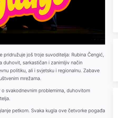
Video
 pridružuje još troje suvoditelja: Rubina Čengić,
 duhovit, sarkastičan i zanimljiv način
 politiku, ali i svjetsku i regionalnu. Zabave
društvenim mrežama.
vor o svakodnevnim problemima, duhovitom
elja.
uglanje petkom. Svaka kugla ove četvorke pogađa