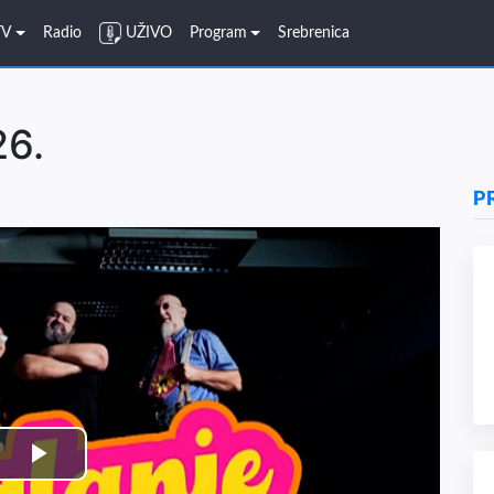
TV
Radio
UŽIVO
Program
Srebrenica
26.
P
Play