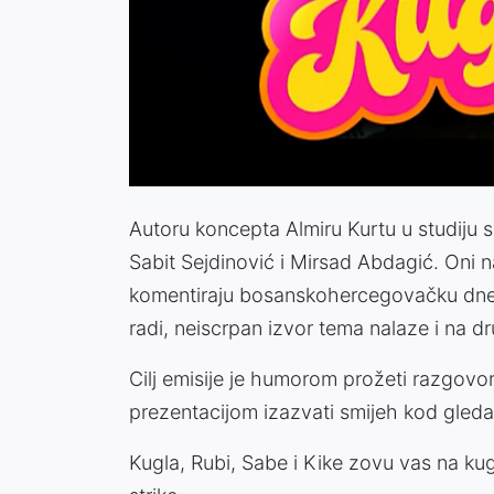
Autoru koncepta Almiru Kurtu u studiju se
Sabit Sejdinović i Mirsad Abdagić. Oni na
komentiraju bosanskohercegovačku dnevnu
radi, neiscrpan izvor tema nalaze i na 
Cilj emisije je humorom prožeti razgo
prezentacijom izazvati smijeh kod gledat
Kugla, Rubi, Sabe i Kike zovu vas na k