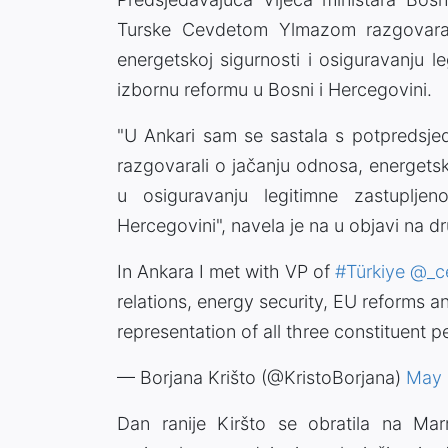
Turske Cevdetom Ylmazom razgovarala
energetskoj sigurnosti i osiguravanju l
izbornu reformu u Bosni i Hercegovini.
"U Ankari sam se sastala s potpreds
razgovarali o jačanju odnosa, energetsk
u osiguravanju legitimne zastupljen
Hercegovini", navela je na u objavi na d
In Ankara I met with VP of
#Türkiye
@_c
relations, energy security, EU reforms and
representation of all three constituent p
— Borjana Krišto (@KristoBorjana)
May 
Dan ranije Kiršto se obratila na Ma