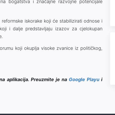
odna bogatstva i značajne razvojne potencijale
reformske iskorake koji će stabilizirati odnose i
oji i dalje predstavljaju izazov za cjelokupan
e.
ni forumu koji okuplja visoke zvanice iz političkog,
na aplikacija. Preuzmite je na
Google Playu
i