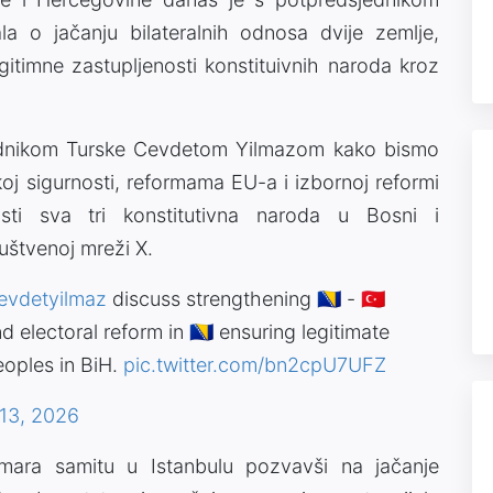
 o jačanju bilateralnih odnosa dvije zemlje,
egitimne zastupljenosti konstituivnih naroda kroz
jednikom Turske Cevdetom Yilmazom kako bismo
oj sigurnosti, reformama EU-a i izbornoj reformi
osti sva tri konstitutivna naroda u Bosni i
ruštvenoj mreži X.
evdetyilmaz
discuss strengthening 🇧🇦 - 🇹🇷
 electoral reform in 🇧🇦 ensuring legitimate
eoples in BiH.
pic.twitter.com/bn2cpU7UFZ
13, 2026
rmara samitu u Istanbulu pozvavši na jačanje