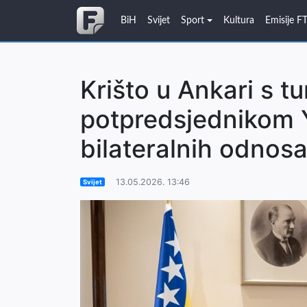
BiH
Svijet
Sport
Kultura
Emisije F
Krišto u Ankari s t
potpredsjednikom 
bilateralnih odnosa
13.05.2026. 13:46
Svijet