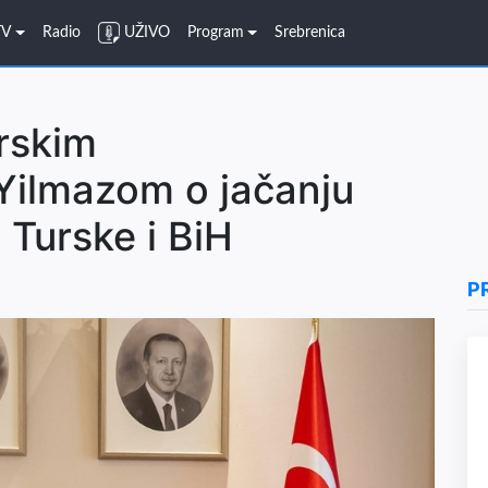
TV
Radio
UŽIVO
Program
Srebrenica
urskim
Yilmazom o jačanju
 Turske i BiH
P