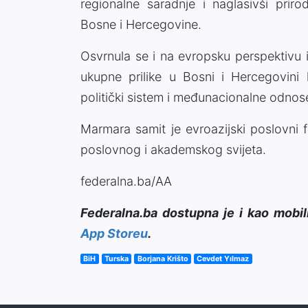
regionalne saradnje i naglasivši prir
Bosne i Hercegovine.
Osvrnula se i na evropsku perspektivu i 
ukupne prilike u Bosni i Hercegovini k
politički sistem i međunacionalne odnos
​​​​​​​Marmara samit je evroazijski poslov
poslovnog i akademskog svijeta.
federalna.ba/AA
Federalna.ba dostupna je i kao mobil
App Storeu
.
BiH
Turska
Borjana Krišto
Cevdet Yılmaz