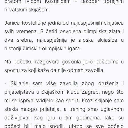
bratom Ivicom Kostelićem - također trofejnim
hrvatskim skijašem.
Janica Kostelić je jedna od najuspješnijih skijašica
svih vremena. S četiri osvojena olimpijska zlata i
dva srebra, najuspješnija je alpska skijašica u
historiji Zimskih olimpijskih igara.
Na početku razgovora govorila je o počecima u
sportu za koji kaže da nije odmah zavolila.
- Skijanje sam više zavolila zbog druženja i
prijateljstava u Skijaškom klubu Zagreb, nego što
mi se isprva svidjelo kao sport. Kroz skijanje sam
stekla mnogo prijatelja, a trening smo uglavnom
doživljavali kao igru u tim godinama. Iako su
počeci bili malo sporiji, ubrzo se sve počelo