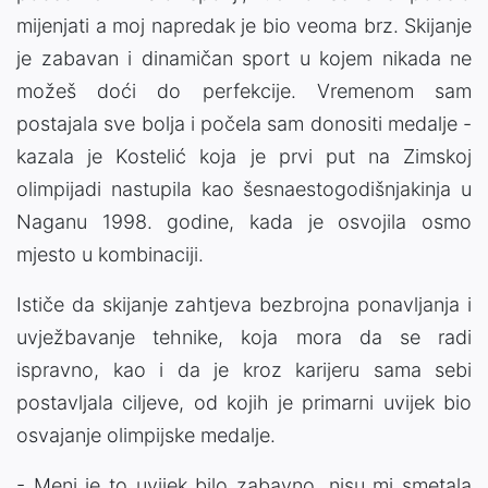
mijenjati a moj napredak je bio veoma brz. Skijanje
je zabavan i dinamičan sport u kojem nikada ne
možeš doći do perfekcije. Vremenom sam
postajala sve bolja i počela sam donositi medalje -
kazala je Kostelić koja je prvi put na Zimskoj
olimpijadi nastupila kao šesnaestogodišnjakinja u
Naganu 1998. godine, kada je osvojila osmo
mjesto u kombinaciji.
Ističe da skijanje zahtjeva bezbrojna ponavljanja i
uvježbavanje tehnike, koja mora da se radi
ispravno, kao i da je kroz karijeru sama sebi
postavljala ciljeve, od kojih je primarni uvijek bio
osvajanje olimpijske medalje.
- Meni je to uvijek bilo zabavno, nisu mi smetala