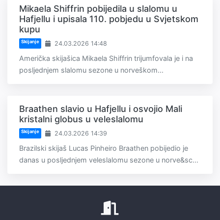
Mikaela Shiffrin pobijedila u slalomu u
Hafjellu i upisala 110. pobjedu u Svjetskom
kupu
Skijanje
24.03.2026 14:48
Američka skijašica Mikaela Shiffrin trijumfovala je i na
posljednjem slalomu sezone u norveškom...
Braathen slavio u Hafjellu i osvojio Mali
kristalni globus u veleslalomu
Skijanje
24.03.2026 14:39
Brazilski skijaš Lucas Pinheiro Braathen pobijedio je
danas u posljednjem veleslalomu sezone u norve&sc...