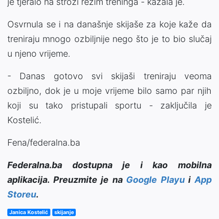
je tjeralo na stroži režim treninga - kazala je.
Osvrnula se i na današnje skijaše za koje kaže da
treniraju mnogo ozbiljnije nego što je to bio slučaj
u njeno vrijeme.
- Danas gotovo svi skijaši treniraju veoma
ozbiljno, dok je u moje vrijeme bilo samo par njih
koji su tako pristupali sportu - zaključila je
Kostelić.
Fena/federalna.ba
Federalna.ba dostupna je i kao mobilna
aplikacija. Preuzmite je na
Google Playu
i
App
Storeu
.
Janica Kostelić
skijanje