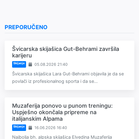
PREPORUČENO
Švicarska skijašica Gut-Behrami završila
karijeru
Skijanje
05.08.2026 21:40
Švicarska skijašica Lara Gut-Behrami objavila je da se
povlači iz profesionalnog sporta i da se...
Muzaferija ponovo u punom treningu:
Uspješno okončala pripreme na
italijanskim Alpama
Skijanje
16.06.2026 16:40
Najbolja bh. alpska skijašica Elvedina Muzaferija