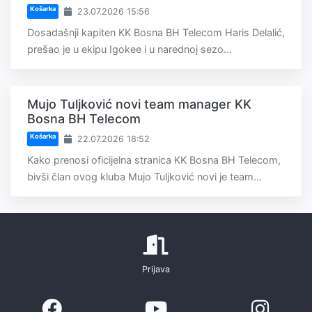
Košarka
23.07.2026 15:56
Dosadašnji kapiten KK Bosna BH Telecom Haris Delalić,
prešao je u ekipu Igokee i u narednoj sezo...
Mujo Tuljković novi team manager KK
Bosna BH Telecom
Košarka
22.07.2026 18:52
Kako prenosi oficijelna stranica KK Bosna BH Telecom,
bivši član ovog kluba Mujo Tuljković novi je team...
Prijava