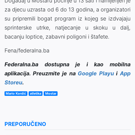
Događaj u Mostaru počinje u 13 sati i namijenjen je
za djecu uzrasta od 6 do 13 godina, a organizatori
su pripremili bogat program iz kojeg se izdvajaju
sprinterske utrke, natjecanje u skoku u dalj,
bacanju loptice, zabavni poligoni i štafete.
Fena/federalna.ba
Federalna.ba dostupna je i kao mobilna
aplikacija. Preuzmite je na
Google Playu
i
App
Storeu
.
Mario Kordić
atletika
Mostar
PREPORUČENO