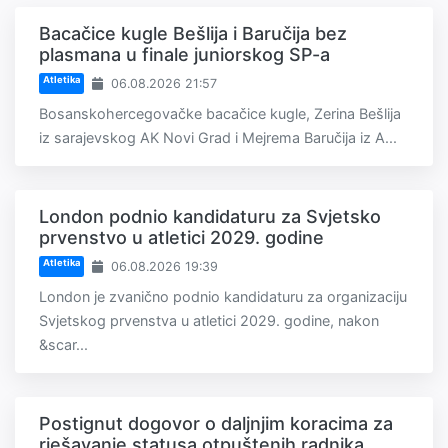
Bacačice kugle Bešlija i Baručija bez
plasmana u finale juniorskog SP-a
Atletika
06.08.2026 21:57
Bosanskohercegovačke bacačice kugle, Zerina Bešlija
iz sarajevskog AK Novi Grad i Mejrema Baručija iz A...
London podnio kandidaturu za Svjetsko
prvenstvo u atletici 2029. godine
Atletika
06.08.2026 19:39
London je zvanično podnio kandidaturu za organizaciju
Svjetskog prvenstva u atletici 2029. godine, nakon
&scar...
Postignut dogovor o daljnjim koracima za
rješavanje statusa otpuštenih radnika