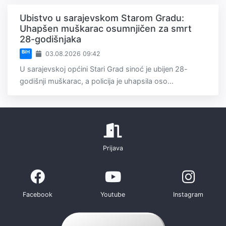
Ubistvo u sarajevskom Starom Gradu:
Uhapšen muškarac osumnjičen za smrt
28-godišnjaka
BiH
03.08.2026 09:42
U sarajevskoj općini Stari Grad sinoć je ubijen 28-
godišnji muškarac, a policija je uhapsila oso...
Prijava
Facebook
Youtube
Instagram