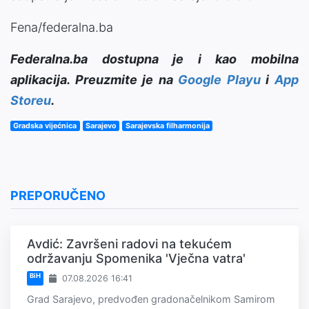
Fena/federalna.ba
Federalna.ba dostupna je i kao mobilna
aplikacija. Preuzmite je na
Google Playu
i
App
Storeu
.
Gradska vijećnica
Sarajevo
Sarajevska filharmonija
PREPORUČENO
Avdić: Završeni radovi na tekućem
održavanju Spomenika 'Vječna vatra'
BiH
07.08.2026 16:41
Grad Sarajevo, predvođen gradonačelnikom Samirom