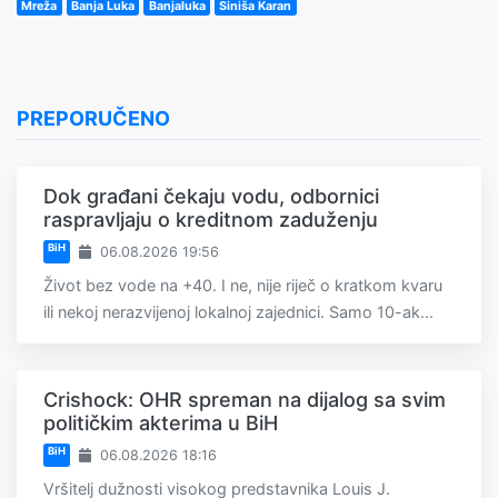
Mreža
Banja Luka
Banjaluka
Siniša Karan
PREPORUČENO
Dok građani čekaju vodu, odbornici
raspravljaju o kreditnom zaduženju
BiH
06.08.2026 19:56
Život bez vode na +40. I ne, nije riječ o kratkom kvaru
ili nekoj nerazvijenoj lokalnoj zajednici. Samo 10-ak...
Crishock: OHR spreman na dijalog sa svim
političkim akterima u BiH
BiH
06.08.2026 18:16
Vršitelj dužnosti visokog predstavnika Louis J.