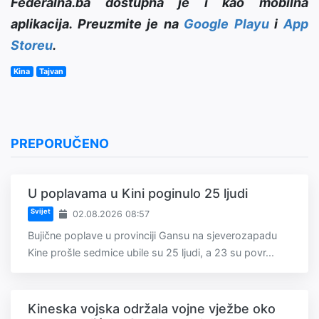
Federalna.ba dostupna je i kao mobilna
aplikacija. Preuzmite je na
Google Playu
i
App
Storeu
.
Kina
Tajvan
PREPORUČENO
U poplavama u Kini poginulo 25 ljudi
Svijet
02.08.2026 08:57
Bujične poplave u provinciji Gansu na sjeverozapadu
Kine prošle sedmice ubile su 25 ljudi, a 23 su povr...
Kineska vojska održala vojne vježbe oko