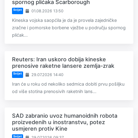
spornog plićaka Scarborough
Svijet
01.08.2026 13:50
Kineska vojska saopćila je da je provela zajedničke
zračne i pomorske borbene vježbe u području spornog
plićak...
Reuters: Iran uskoro dobija kineske
prenosive raketne lansere zemlja-zrak
Svijet
29.07.2026 14:40
Iran će u roku od nekoliko sedmica dobiti prvu pošiljku
od više stotina prenosivih raketnih lans...
SAD zabranio uvoz humanoidnih robota
proizvedenih u inostranstvu, potez
usmjeren protiv Kine
Svijet
29.07.2026 09:37