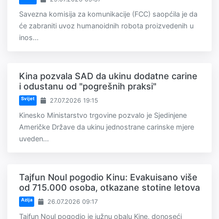
Savezna komisija za komunikacije (FCC) saopćila je da
će zabraniti uvoz humanoidnih robota proizvedenih u
inos...
Kina pozvala SAD da ukinu dodatne carine
i odustanu od "pogrešnih praksi"
Svijet
27.07.2026 19:15
Kinesko Ministarstvo trgovine pozvalo je Sjedinjene
Američke Države da ukinu jednostrane carinske mjere
uveden...
Tajfun Noul pogodio Kinu: Evakuisano više
od 715.000 osoba, otkazane stotine letova
Azija
26.07.2026 09:17
Tajfun Noul pogodio je južnu obalu Kine, donoseći