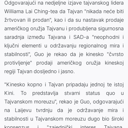
Odgovarajući na nedjeljne izjave tajvanskog lidera
Williama Lai Ching-tea da Tajvan "nikada neće biti
žrtvovan ili prodan", kao i da su nastavak prodaje
američkog oružja Tajvanu i produbljena sigurnosna
saradnja između Tajvana i SAD-a "neophodni i
ključni elementi u održavanju regionalnog mira i
stabilnosti", Guo je rekao da je kinesko "čvrsto
protivljenje" prodaji američkog oružja kineskoj
regiji Tajvan dosljedno i jasno.
"Kinesko kopno i Tajvan pripadaju jednoj te istoj
Kini. To predstavlja stvarni status quo u
Tajvanskom moreuzu", rekao je Guo, odgovarajući
na Laijevu tvrdnju da je održavanje mira i
stabilnosti u Tajvanskom moreuzu dugo bio široki
konsenzus i "zajednički interes Tajvana,