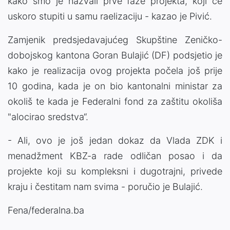
kako smo je nazvali prve faze projekta, koji će
uskoro stupiti u samu raelizaciju - kazao je Pivić.
Zamjenik predsjedavajućeg Skupštine Zeničko-
dobojskog kantona Goran Bulajić (DF) podsjetio je
kako je realizacija ovog projekta počela još prije
10 godina, kada je on bio kantonalni ministar za
okoliš te kada je Federalni fond za zaštitu okoliša
"alocirao sredstva“.
- Ali, ovo je još jedan dokaz da Vlada ZDK i
menadžment KBZ-a rade odličan posao i da
projekte koji su kompleksni i dugotrajni, privede
kraju i čestitam nam svima - poručio je Bulajić.
Fena/federalna.ba