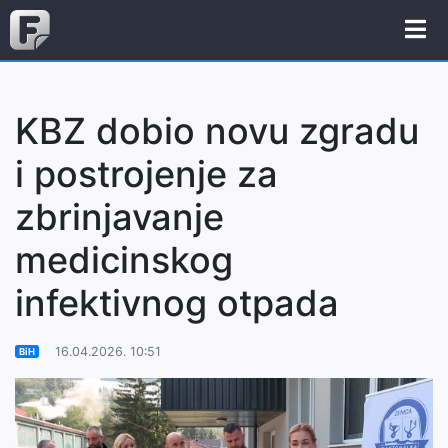
KBZ dobio novu zgradu
i postrojenje za
zbrinjavanje
medicinskog
infektivnog otpada
16.04.2026. 10:51
BiH