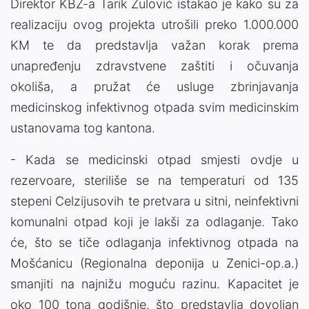
Direktor KBZ-a Tarik Zulović istakao je kako su za
realizaciju ovog projekta utrošili preko 1.000.000
KM te da predstavlja važan korak prema
unapređenju zdravstvene zaštiti i očuvanja
okoliša, a pružat će usluge zbrinjavanja
medicinskog infektivnog otpada svim medicinskim
ustanovama tog kantona.
- Kada se medicinski otpad smjesti ovdje u
rezervoare, steriliše se na temperaturi od 135
stepeni Celzijusovih te pretvara u sitni, neinfektivni
komunalni otpad koji je lakši za odlaganje. Tako
će, što se tiče odlaganja infektivnog otpada na
Mošćanicu (Regionalna deponija u Zenici-op.a.)
smanjiti na najnižu moguću razinu. Kapacitet je
oko 100 tona godišnje, što predstavlja dovoljan