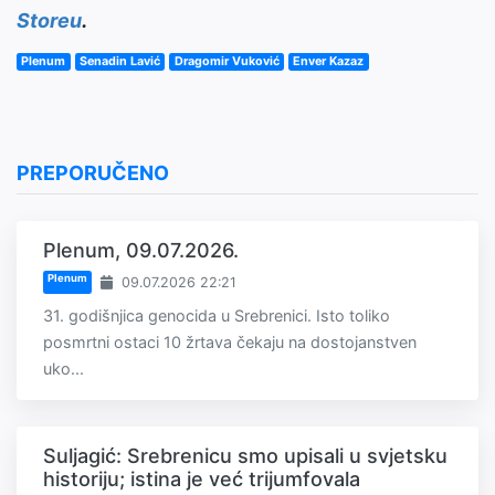
Storeu
.
Plenum
Senadin Lavić
Dragomir Vuković
Enver Kazaz
PREPORUČENO
Plenum, 09.07.2026.
Plenum
09.07.2026 22:21
31. godišnjica genocida u Srebrenici. Isto toliko
posmrtni ostaci 10 žrtava čekaju na dostojanstven
uko...
Suljagić: Srebrenicu smo upisali u svjetsku
historiju; istina je već trijumfovala