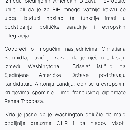
između Sjedinjenih Američkih Država i Evropske
unije, ali da je za BiH mnogo važnije kakvu će
ulogu budući nosilac te funkcije imati u
podsticanju političke saradnje i evropskih
integracija.
Govoreći o mogućim nasljednicima Christiana
Schmidta, Lavić je kazao da je riječ o „okršaju
između Washingtona i Brisela“, ističući da
Sjedinjene Američke Države podržavaju
kandidaturu Antonija Landija, dok se u evropskim
krugovima spominje i ime francuskog diplomate
Renea Troccaza.
„Vrlo je jasno da je Washington odlučio da malo
ozbiljnije preuzme OHR i da njegov visoki