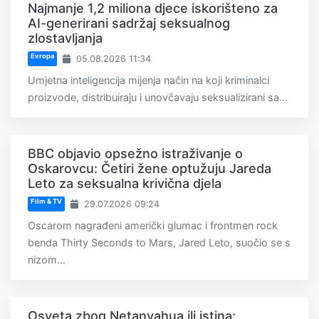
Najmanje 1,2 miliona djece iskorišteno za
AI-generirani sadržaj seksualnog
zlostavljanja
Evropa
05.08.2026 11:34
Umjetna inteligencija mijenja način na koji kriminalci
proizvode, distribuiraju i unovčavaju seksualizirani sa...
BBC objavio opsežno istraživanje o
Oskarovcu: Četiri žene optužuju Jareda
Leto za seksualna krivična djela
Film & TV
29.07.2026 09:24
Oscarom nagrađeni američki glumac i frontmen rock
benda Thirty Seconds to Mars, Jared Leto, suočio se s
nizom...
Osveta zbog Netanyahua ili istina: