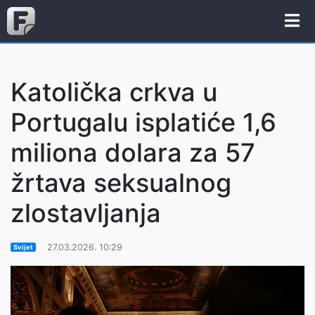
Katolička crkva u
Portugalu isplatiće 1,6
miliona dolara za 57
žrtava seksualnog
zlostavljanja
27.03.2026. 10:29
Svijet