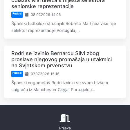
odlazak Martíneza s mjesta selektora
seniorske reprezentacije
Fudbal
08.07.2026 14:05
Španski fudbalski stručnjak Roberto Martínez više nije
selektor reprezentacije Portugala,...
Rodri se izvinio Bernardu Silvi zbog
proslave njegovog promašaja u utakmici
na Svjetskom prvenstvu
Fudbal
07.07.2026 15:16
Španski nogometaš Rodri izvinio se svom bivšem
saigraču iz Manchester Cityja, Portugalcu...
Prijava