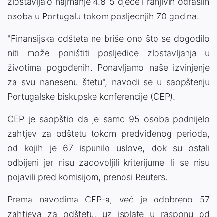
zlostavljalo najmanje 4.815 djece i ranjivih odraslih
osoba u Portugalu tokom posljednjih 70 godina.
"Finansijska odšteta ne briše ono što se dogodilo
niti može poništiti posljedice zlostavljanja u
životima pogođenih. Ponavljamo naše izvinjenje
za svu nanesenu štetu", navodi se u saopštenju
Portugalske biskupske konferencije (CEP).
CEP je saopštio da je samo 95 osoba podnijelo
zahtjev za odštetu tokom predviđenog perioda,
od kojih je 67 ispunilo uslove, dok su ostali
odbijeni jer nisu zadovoljili kriterijume ili se nisu
pojavili pred komisijom, prenosi Reuters.
Prema navodima CEP-a, već je odobreno 57
zahtjeva za odštetu, uz isplate u rasponu od