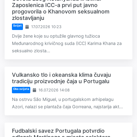
Zaposlenica ICC-a prvi put javno
progovorila o Khanovom seksualnom
zlostavljanju
Svijet
17.07.2026 10:23
Dvije žene koje su optužile glavnog tužioca
Međunarodnog krivičnog suda (ICC) Karima Khana za
seksualno zlosta...
Vulkansko tlo i okeanska klima čuvaju
tradiciju proizvodnje čaja u Portugalu
Oko svijeta
16.07.2026 14:08
Na ostrvu São Miguel, u portugalskom arhipelagu
Azori, nalazi se plantaža čaja Gorreana, najstarija akt...
Fudbalski savez Portugala potvrdio