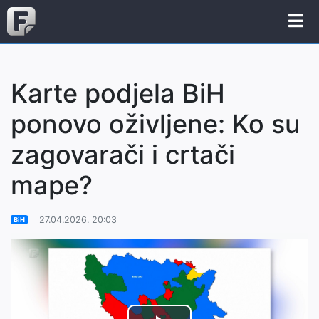
Karte podjela BiH
ponovo oživljene: Ko su
zagovarači i crtači
mape?
27.04.2026. 20:03
BiH