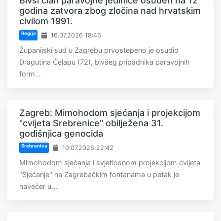
Bivši član paravojne jedinice osuđen na 12
godina zatvora zbog zločina nad hrvatskim
civilom 1991.
Regija
16.07.2026 18:46
Županijski sud u Zagrebu prvostepeno je osudio
Dragutina Ćelapu (72), bivšeg pripadnika paravojnih
form...
Zagreb: Mimohodom sjećanja i projekcijom
"cvijeta Srebrenice" obilježena 31.
godišnjica genocida
Srebrenica
10.07.2026 22:42
Mimohodom sjećanja i svjetlosnom projekcijom cvijeta
"Sjećanje" na Zagrebačkim fontanama u petak je
navečer u...