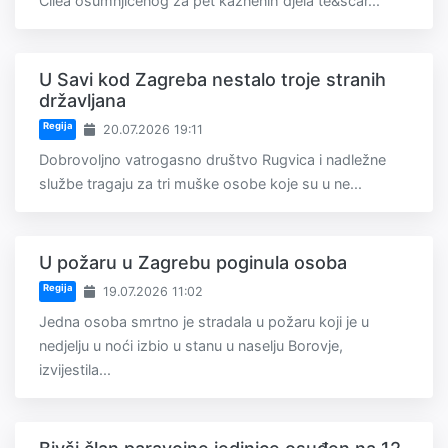
Čilea osumnjičenog za pet kaznenih djela te&scar...
U Savi kod Zagreba nestalo troje stranih
državljana
Regija
20.07.2026 19:11
Dobrovoljno vatrogasno društvo Rugvica i nadležne
službe tragaju za tri muške osobe koje su u ne...
U požaru u Zagrebu poginula osoba
Regija
19.07.2026 11:02
Jedna osoba smrtno je stradala u požaru koji je u
nedjelju u noći izbio u stanu u naselju Borovje,
izvijestila...