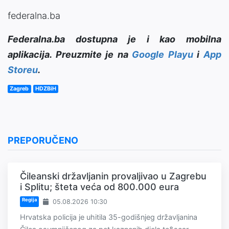
federalna.ba
Federalna.ba dostupna je i kao mobilna
aplikacija. Preuzmite je na
Google Playu
i
App
Storeu
.
Zagreb
HDZBiH
PREPORUČENO
Čileanski državljanin provaljivao u Zagrebu
i Splitu; šteta veća od 800.000 eura
Regija
05.08.2026 10:30
Hrvatska policija je uhitila 35-godišnjeg državljanina