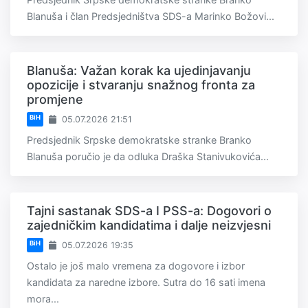
Blanuša i član Predsjedništva SDS-a Marinko Božovi...
Blanuša: Važan korak ka ujedinjavanju
opozicije i stvaranju snažnog fronta za
promjene
BiH
05.07.2026 21:51
Predsjednik Srpske demokratske stranke Branko
Blanuša poručio je da odluka Draška Stanivukovića...
Tajni sastanak SDS-a I PSS-a: Dogovori o
zajedničkim kandidatima i dalje neizvjesni
BiH
05.07.2026 19:35
Ostalo je još malo vremena za dogovore i izbor
kandidata za naredne izbore. Sutra do 16 sati imena
mora...