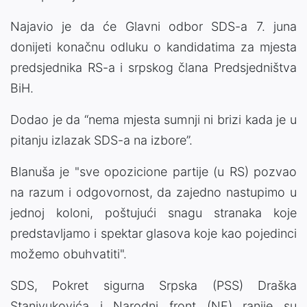
Najavio je da će Glavni odbor SDS-a 7. juna
donijeti konačnu odluku o kandidatima za mjesta
predsjednika RS-a i srpskog člana Predsjedništva
BiH.
Dodao je da “nema mjesta sumnji ni brizi kada je u
pitanju izlazak SDS-a na izbore”.
Blanuša je "sve opozicione partije (u RS) pozvao
na razum i odgovornost, da zajedno nastupimo u
jednoj koloni, poštujući snagu stranaka koje
predstavljamo i spektar glasova koje kao pojedinci
možemo obuhvatiti".
SDS, Pokret sigurna Srpska (PSS) Draška
Stanivukovića i Narodni front (NF) ranije su