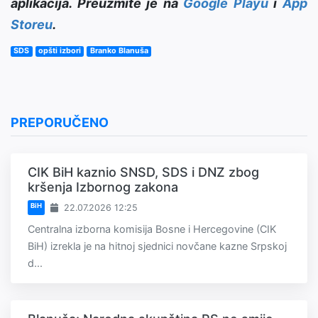
aplikacija. Preuzmite je na
Google Playu
i
App
Storeu
.
SDS
opšti izbori
Branko Blanuša
PREPORUČENO
CIK BiH kaznio SNSD, SDS i DNZ zbog
kršenja Izbornog zakona
BiH
22.07.2026 12:25
Centralna izborna komisija Bosne i Hercegovine (CIK
BiH) izrekla je na hitnoj sjednici novčane kazne Srpskoj
d...