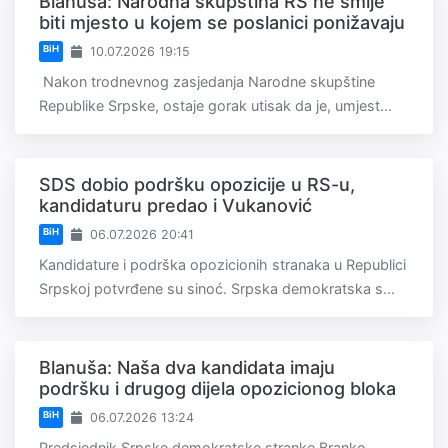
Blanuša: Narodna skupština RS ne smije
biti mjesto u kojem se poslanici ponižavaju
BiH
10.07.2026 19:15
Nakon trodnevnog zasjedanja Narodne skupštine
Republike Srpske, ostaje gorak utisak da je, umjest...
SDS dobio podršku opozicije u RS-u,
kandidaturu predao i Vukanović
BiH
06.07.2026 20:41
Kandidature i podrška opozicionih stranaka u Republici
Srpskoj potvrđene su sinoć. Srpska demokratska s...
Blanuša: Naša dva kandidata imaju
podršku i drugog dijela opozicionog bloka
BiH
06.07.2026 13:24
Predsjednik Srpske demokratske stranke Branko