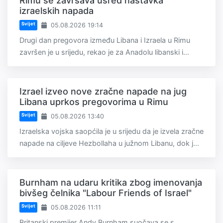
Rimu se završava usred nastavka
izraelskih napada
Svijet
05.08.2026 19:14
Drugi dan pregovora između Libana i Izraela u Rimu
završen je u srijedu, rekao je za Anadolu libanski i...
Izrael izveo nove zračne napade na jug
Libana uprkos pregovorima u Rimu
Svijet
05.08.2026 13:40
Izraelska vojska saopćila je u srijedu da je izvela zračne
napade na ciljeve Hezbollaha u južnom Libanu, dok j...
Burnham na udaru kritika zbog imenovanja
bivšeg čelnika "Labour Friends of Israel"
Svijet
05.08.2026 11:11
Britanski premijer Andy Burnham suočava se s