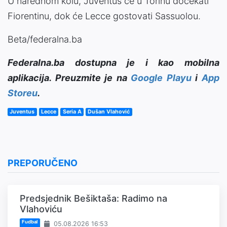
U narednom kolu, Juventus će u Torinu dočekati
Fiorentinu, dok će Lecce gostovati Sassuolou.
Beta/federalna.ba
Federalna.ba dostupna je i kao mobilna
aplikacija. Preuzmite je na
Google Playu
i
App
Storeu
.
Juventus
Lecce
Seria A
Dušan Vlahović
PREPORUČENO
Predsjednik Bešiktaša: Radimo na
Vlahoviću
Fudbal
05.08.2026 16:53