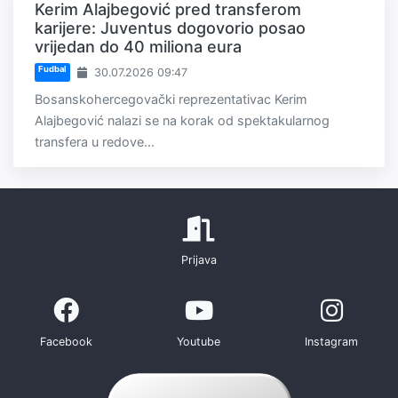
Kerim Alajbegović pred transferom
karijere: Juventus dogovorio posao
vrijedan do 40 miliona eura
Fudbal
30.07.2026 09:47
Bosanskohercegovački reprezentativac Kerim
Alajbegović nalazi se na korak od spektakularnog
transfera u redove...
Prijava
Facebook
Youtube
Instagram