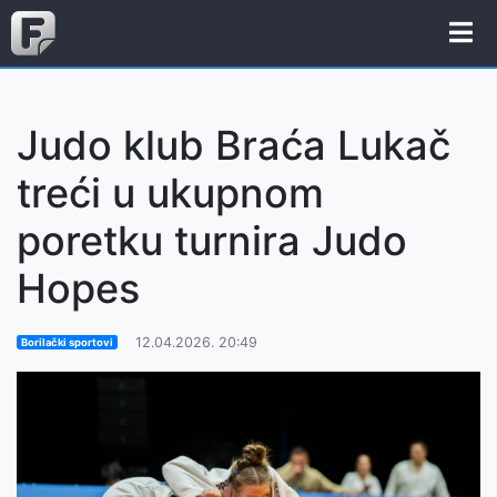
Judo klub Braća Lukač
treći u ukupnom
poretku turnira Judo
Hopes
12.04.2026. 20:49
Borilački sportovi