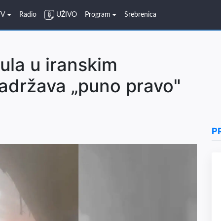
TV
Radio
UŽIVO
Program
Srebrenica
la u iranskim
adržava „puno pravo"
P