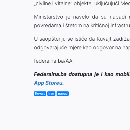
„civilne i vitalne“ objekte, uključujući 
Ministarstvo je navelo da su napadi r
povredama i štetom na kritičnoj infrastru
U saopštenju se ističe da Kuvajt zadrž
odgovarajuće mjere kao odgovor na na
federalna.ba/AA
Federalna.ba dostupna je i kao mobil
App Storeu
.
Kuvajt
Iran
napad