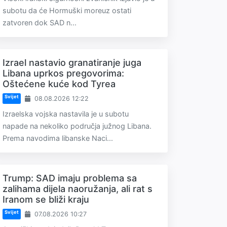
subotu da će Hormuški moreuz ostati
zatvoren dok SAD n...
Izrael nastavio granatiranje juga
Libana uprkos pregovorima:
Oštećene kuće kod Tyrea
Svijet
08.08.2026 12:22
Izraelska vojska nastavila je u subotu
napade na nekoliko područja južnog Libana.
Prema navodima libanske Naci...
Trump: SAD imaju problema sa
zalihama dijela naoružanja, ali rat s
Iranom se bliži kraju
Svijet
07.08.2026 10:27