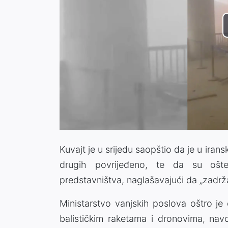
Kuvajt je u srijedu saopštio da je u ira
drugih povrijeđeno, te da su ošteće
predstavništva, naglašavajući da „zadr
Ministarstvo vanjskih poslova oštro je 
balističkim raketama i dronovima, navod