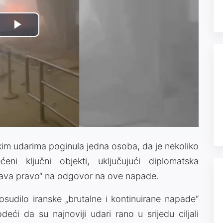
Play
Video
nskim udarima poginula jedna osoba, da je nekoliko
ni ključni objekti, uključujući diplomatska
žava pravo“ na odgovor na ove napade.
osudilo iranske „brutalne i kontinuirane napade“
eći da su najnoviji udari rano u srijedu ciljali