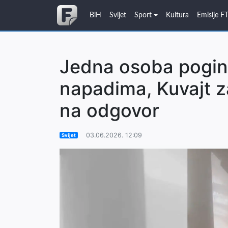
BiH
Svijet
Sport
Kultura
Emisije F
Jedna osoba poginu
napadima, Kuvajt z
na odgovor
03.06.2026. 12:09
Svijet