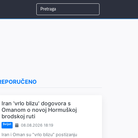
REPORUČENO
Iran 'vrlo blizu' dogovora s
Omanom o novoj Hormuškoj
brodskoj ruti
Svijet
08.08.2026 18:19
Iran i Oman su "vrlo blizu" postizanju