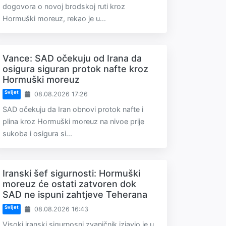
dogovora o novoj brodskoj ruti kroz
Hormuški moreuz, rekao je u...
Vance: SAD očekuju od Irana da
osigura siguran protok nafte kroz
Hormuški moreuz
Svijet
08.08.2026 17:26
SAD očekuju da Iran obnovi protok nafte i
plina kroz Hormuški moreuz na nivoe prije
sukoba i osigura si...
Iranski šef sigurnosti: Hormuški
moreuz će ostati zatvoren dok
SAD ne ispuni zahtjeve Teherana
Svijet
08.08.2026 16:43
Visoki iranski sigurnosni zvaničnik izjavio je u