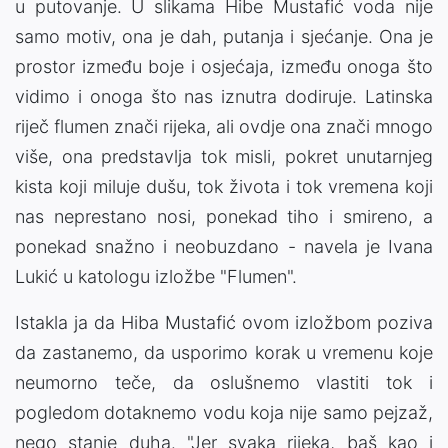
u putovanje. U slikama Hibe Mustafić voda nije
samo motiv, ona je dah, putanja i sjećanje. Ona je
prostor između boje i osjećaja, između onoga što
vidimo i onoga što nas iznutra dodiruje. Latinska
riječ flumen znači rijeka, ali ovdje ona znači mnogo
više, ona predstavlja tok misli, pokret unutarnjeg
kista koji miluje dušu, tok života i tok vremena koji
nas neprestano nosi, ponekad tiho i smireno, a
ponekad snažno i neobuzdano - navela je Ivana
Lukić u katologu izložbe "Flumen".
Istakla ja da Hiba Mustafić ovom izložbom poziva
da zastanemo, da usporimo korak u vremenu koje
neumorno teče, da oslušnemo vlastiti tok i
pogledom dotaknemo vodu koja nije samo pejzaž,
nego stanje duha. "Jer svaka rijeka, baš kao i