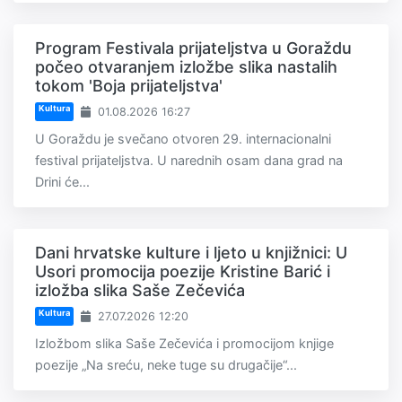
Program Festivala prijateljstva u Goraždu
počeo otvaranjem izložbe slika nastalih
tokom 'Boja prijateljstva'
Kultura
01.08.2026 16:27
U Goraždu je svečano otvoren 29. internacionalni
festival prijateljstva. U narednih osam dana grad na
Drini će...
Dani hrvatske kulture i ljeto u knjižnici: U
Usori promocija poezije Kristine Barić i
izložba slika Saše Zečevića
Kultura
27.07.2026 12:20
Izložbom slika Saše Zečevića i promocijom knjige
poezije „Na sreću, neke tuge su drugačije“...