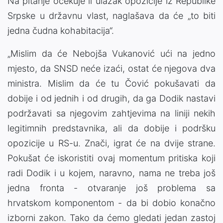
Na pitanje očekuje li ulazak opozicije iz Republike
Srpske u državnu vlast, naglašava da će „to biti
jedna čudna kohabitacija“.
„Mislim da će Nebojša Vukanović ući na jedno
mjesto, da SNSD neće izaći, ostat će njegova dva
ministra. Mislim da će tu Čović pokušavati da
dobije i od jednih i od drugih, da ga Dodik nastavi
podržavati sa njegovim zahtjevima na liniji nekih
legitimnih predstavnika, ali da dobije i podršku
opozicije u RS-u. Znači, igrat će na dvije strane.
Pokušat će iskoristiti ovaj momentum pritiska koji
radi Dodik i u kojem, naravno, nama ne treba još
jedna fronta - otvaranje još problema sa
hrvatskom komponentom - da bi dobio konačno
izborni zakon. Tako da ćemo gledati jedan zastoj