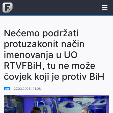
Nećemo podržati
protuzakonit način
imenovanja u UO
RTVFBiH, tu ne može
čovjek koji je protiv BiH
27.03.2025. 21:08
BiH