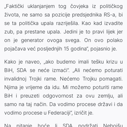
„Faktički uklanjanjem tog čovjeka iz političkog
života, ne samo sa pozicije predsjednika RS-a, bi
se ta politička upala razriješila. Kao kad izvadite
zub, pa prestane upala. Jedini je to pravi lijek jer
on je generator ovoga svega. On ovo polako
pojačava već posljednjih 15 godina“, pojasnio je.
Kako je naveo, „ako budemo imali tešku krizu u
BiH, SDA se neće izmaći“. „Ali nećemo poturati
invalidnoj Trojki rame. Nećemo Trojku pomagati.
Njima je vrijeme da idu. Mi možemo poturiti rame
BiH i preuzeti odgovornost za ovu zemlju, ali
samo na taj način. Da vodimo procese državi i da
vodimo procese u Federaciji“, izričit je.
Na pitanje hoće li SDA podržati Nebojšu