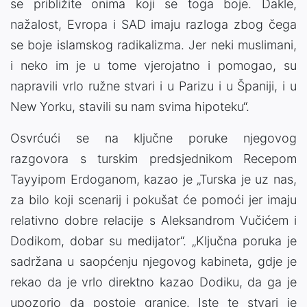
se približite onima koji se toga boje. Dakle,
nažalost, Evropa i SAD imaju razloga zbog čega
se boje islamskog radikalizma. Jer neki muslimani,
i neko im je u tome vjerojatno i pomogao, su
napravili vrlo ružne stvari i u Parizu i u Španiji, i u
New Yorku, stavili su nam svima hipoteku“.
Osvrćući se na ključne poruke njegovog
razgovora s turskim predsjednikom Recepom
Tayyipom Erdoganom, kazao je „Turska je uz nas,
za bilo koji scenarij i pokušat će pomoći jer imaju
relativno dobre relacije s Aleksandrom Vučićem i
Dodikom, dobar su medijator“. „Ključna poruka je
sadržana u saopćenju njegovog kabineta, gdje je
rekao da je vrlo direktno kazao Dodiku, da ga je
upozorio da postoje granice. Iste te stvari je