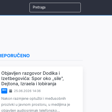
REPORUČENO
Objavljen razgovor Dodika i
Izetbegovića: Spor oko „sile",
Dejtona, Izraela i lobiranja
BiH
25.06.2026 14:36
Nakon razmjene optužbi i međusobnih
prozivki u javnom prostoru, u medijima je
objavljen audiosnimak telefonsko...