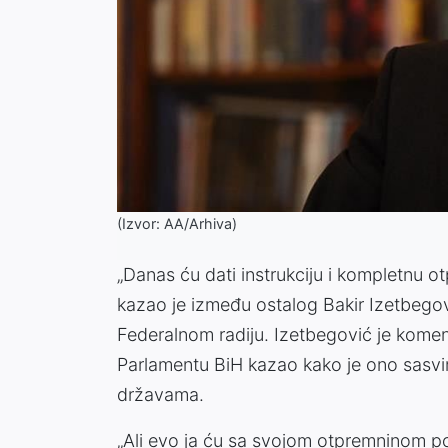
(Izvor: AA/Arhiva)
„Danas ću dati instrukciju i kompletnu o
kazao je između ostalog Bakir Izetbego
Federalnom radiju. Izetbegović je komen
Parlamentu BiH kazao kako je ono sasvi
državama.
„Ali evo ja ću sa svojom otpremninom pos