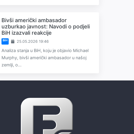
Bivši američki ambasador
uzburkao javnost: Navodi o podjeli
BiH izazvali reakcije
BiH
25.05.2026 19:46
Analiza stanja u BiH, koju je objavio Michael
Murphy, bivši američki ambasador u našoj
zemlji, o...