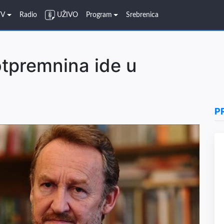
TV
Radio
UŽIVO
Program
Srebrenica
otpremnina ide u
P