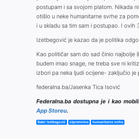
postupam i sa svojom platom. Nikada nis
otišlo u neke humanitarne svrhe za pomo
i u skladu sa tim sam i postupao. I ovih
Izetbegović je kazao da je politika odg
Kao političar sam do sad činio najbolje
budem imao snage, ne treba sve ni kritizira
izbori pa neka ljudi ocijene- zaključio j
federalna.ba/Jasenka Tica Isović
Federalna.ba dostupna je i kao mobil
App Storeu
.
Bakir Izetbegović
otpremnina
humanitarne svrhe