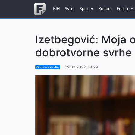
BiH
Svijet
Sport
Kultura
Emisije F
Izetbegović: Moja 
dobrotvorne svrhe
09.03.2022. 14:29
Otvoreni studio