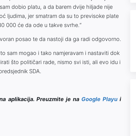
am dobio platu, a da barem dvije hiljade nije
ć ljudima, jer smatram da su to previsoke plate
 30 000 će da ode u takve svrhe.“
ovoran posao te da nastoji da ga radi odgovorno.
 što sam mogao i tako namjeravam i nastaviti dok
ti što političari rade, nismo svi isti, ali evo idu i
e predsjednik SDA.
na aplikacija. Preuzmite je na
Google Playu
i