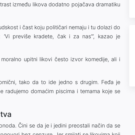
trast između likova dodatno pojačava dramatiku
dskost i čast koju političari nemaju i tu dolazi do
 ‘Vi previše kradete, čak i za nas’“, kazao je
oralno upitni likovi često izvor komedije, ali i
 komični, tako da to ide jedno s drugim. Feđa je
 se radujemo domaćim piscima i temama koje se
tva
oda. Čini se da je i jedini preostali način da se
rogovori bez cenzure. Jer smijati se likovima koji