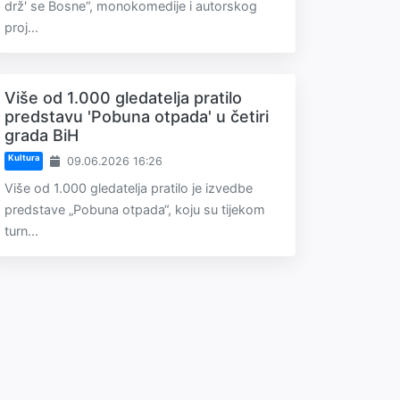
drž' se Bosne“, monokomedije i autorskog
proj...
Više od 1.000 gledatelja pratilo
predstavu 'Pobuna otpada' u četiri
grada BiH
Kultura
09.06.2026 16:26
Više od 1.000 gledatelja pratilo je izvedbe
predstave „Pobuna otpada“, koju su tijekom
turn...