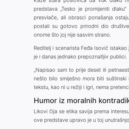
Kaže stara poslovica da vuk dlaku mi
predstava „Tesko je promijeniti dlaku
presvlače, ali obrasci ponašanja ostaju i
postali su gotovo prirodni dio društve
onome što joj nije sasvim strano.
Reditelj i scenarista Feđa Isović istakao 
je i danas jednako prepoznatljiv publici.
„Napisao sam to prije deset ili petnaest
nešto bilo smiješno mora biti suštinski 
tekstu, kao ni u režiji i igri, nema pretenci
Humor iz moralnih kontradik
Likovi čija se etika savija prema inter
ove predstave upravo je u toj unutrašnjoj