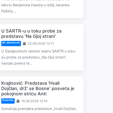
tekstu Benjamina Hasića u režiji Jasenka
Pašića,...
U SARTR-u u toku probe za
predstavu 'Na čijoj strani'
Bh. aktuelnosti
22.06.2026 12:17
U Sarajevskom ratnom teatru SARTR u toku
su probe za predstavu „Na čijoj strani“,
nastalu prema te...
Krajinović: Predstava 'Hvali
Dojčlan, drž' se Bosne' posveta je
pokojnom stricu Anti
Pozorište
15.06.2026 12:14
Sutrašnja premijera predstave „Hvali Dojčlan,