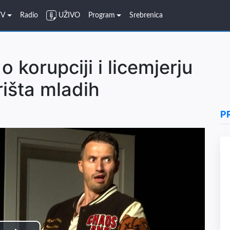
TV
Radio
UŽIVO
Program
Srebrenica
 korupciji i licemjerju
rišta mladih
P