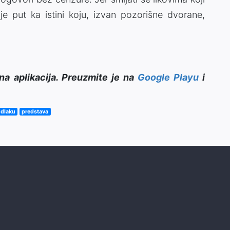
e put ka istini koju, izvan pozorišne dvorane,
na aplikacija. Preuzmite je na
Google Playu
i
 dlaku
predstava