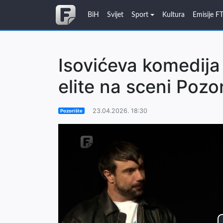
BiH
Svijet
Sport
Kultura
Emisije F
Isovićeva komedija o
elite na sceni Pozo
23.04.2026. 18:30
Pozorište