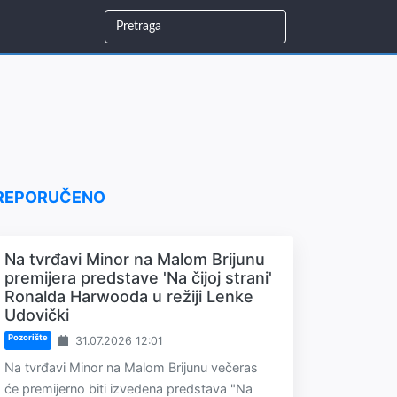
REPORUČENO
Na tvrđavi Minor na Malom Brijunu
premijera predstave 'Na čijoj strani'
Ronalda Harwooda u režiji Lenke
Udovički
Pozorište
31.07.2026 12:01
Na tvrđavi Minor na Malom Brijunu večeras
će premijerno biti izvedena predstava "Na