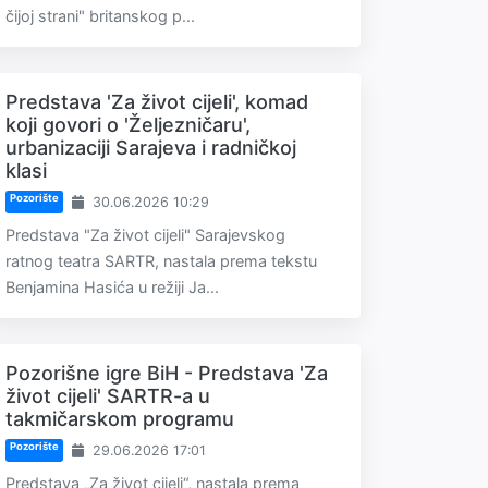
čijoj strani" britanskog p...
Predstava 'Za život cijeli', komad
koji govori o 'Željezničaru',
urbanizaciji Sarajeva i radničkoj
klasi
Pozorište
30.06.2026 10:29
Predstava "Za život cijeli" Sarajevskog
ratnog teatra SARTR, nastala prema tekstu
Benjamina Hasića u režiji Ja...
Pozorišne igre BiH - Predstava 'Za
život cijeli' SARTR-a u
takmičarskom programu
Pozorište
29.06.2026 17:01
Predstava „Za život cijeli“, nastala prema