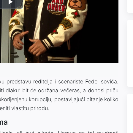
Play
Video
)
u predstavu reditelja i scenariste Feđe Isovića.
ti dlaku“ bit će održana večeras, a donosi priču
ukorijenjenu korupciju, postavljajući pitanje koliko
niti vlastitu prirodu.
ima