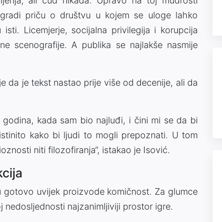
jenja, ali ćud nikada. Upravo na toj mudrosti
“ gradi priču o društvu u kojem se uloge lahko
sti. Licemjerje, socijalna privilegija i korupcija
ne scenografije. A publika se najlakše nasmije
je da je tekst nastao prije više od decenije, ali da
 godina, kada sam bio najluđi, i čini mi se da bi
istinito kako bi ljudi to mogli prepoznati. U tom
oznosti niti filozofiranja“, istakao je Isović.
cija
esu gotovo uvijek proizvode komičnost. Za glumce
 nedosljednosti najzanimljiviji prostor igre.