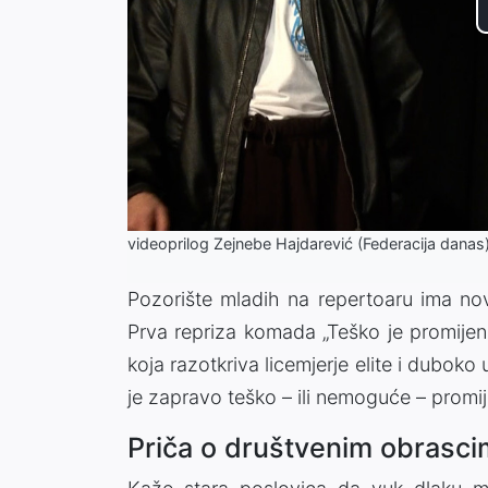
videoprilog Zejnebe Hajdarević (Federacija danas
Pozorište mladih na repertoaru ima nov
Prva repriza komada „Teško je promijeni
koja razotkriva licemjerje elite i duboko 
je zapravo teško – ili nemoguće – promije
Priča o društvenim obrasc