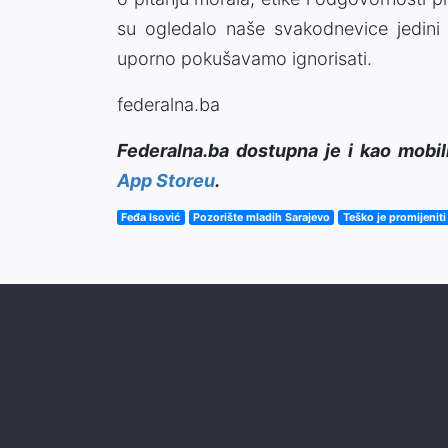
su ogledalo naše svakodnevice jedini j
uporno pokušavamo ignorisati.
federalna.ba
Federalna.ba dostupna je i kao mobil
App Storeu
.
Feđa Isović
Pozorište mladih Sarajevo
Teško je promijeniti