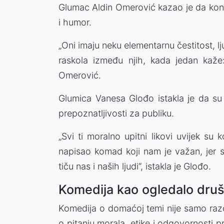
Glumac Aldin Omerović kazao je da kon
i humor.
„Oni imaju neku elementarnu čestitost, lju
raskola između njih, kada jedan kaže:
Omerović.
Glumica Vanesa Glođo istakla je da su m
prepoznatljivosti za publiku.
„Svi ti moralno upitni likovi uvijek su
napisao komad koji nam je važan, jer
tiču nas i naših ljudi“, istakla je Glođo.
Komedija kao ogledalo druš
Komedija o domaćoj temi nije samo razon
o pitanju morala, etike i odgovornosti p