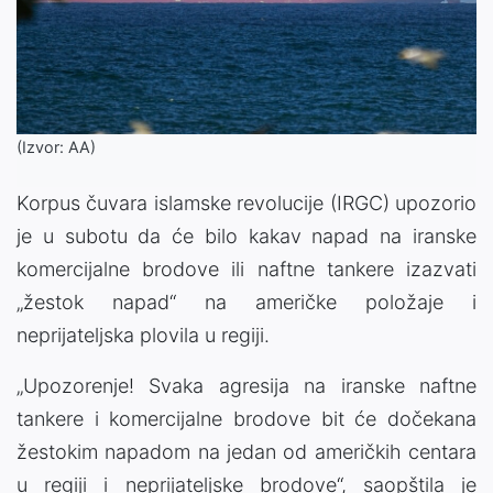
(Izvor: AA)
Korpus čuvara islamske revolucije (IRGC) upozorio
je u subotu da će bilo kakav napad na iranske
komercijalne brodove ili naftne tankere izazvati
„žestok napad“ na američke položaje i
neprijateljska plovila u regiji.
„Upozorenje! Svaka agresija na iranske naftne
tankere i komercijalne brodove bit će dočekana
žestokim napadom na jedan od američkih centara
u regiji i neprijateljske brodove“, saopštila je