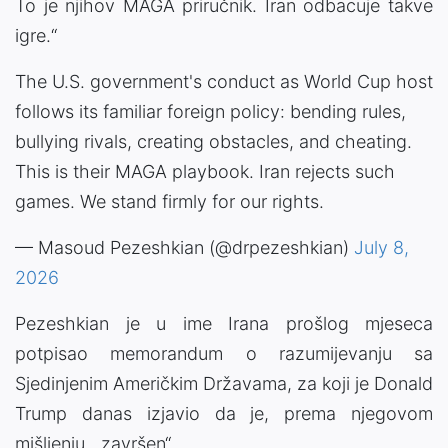
To je njihov MAGA priručnik. Iran odbacuje takve
igre.“
The U.S. government's conduct as World Cup host
follows its familiar foreign policy: bending rules,
bullying rivals, creating obstacles, and cheating.
This is their MAGA playbook. Iran rejects such
games. We stand firmly for our rights.
— Masoud Pezeshkian (@drpezeshkian)
July 8,
2026
Pezeshkian je u ime Irana prošlog mjeseca
potpisao memorandum o razumijevanju sa
Sjedinjenim Američkim Državama, za koji je Donald
Trump danas izjavio da je, prema njegovom
mišljenju, „završen“.