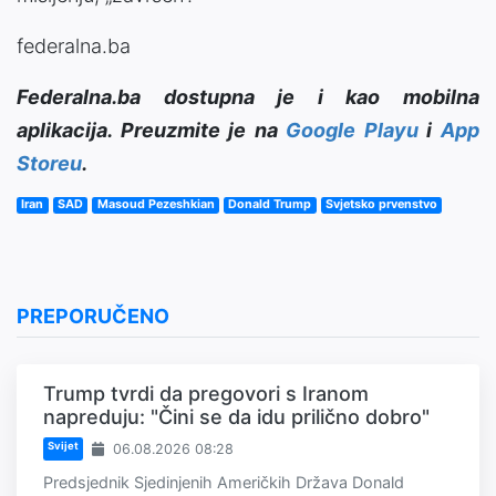
federalna.ba
Federalna.ba dostupna je i kao mobilna
aplikacija. Preuzmite je na
Google Playu
i
App
Storeu
.
Iran
SAD
Masoud Pezeshkian
Donald Trump
Svjetsko prvenstvo
PREPORUČENO
Trump tvrdi da pregovori s Iranom
napreduju: "Čini se da idu prilično dobro"
Svijet
06.08.2026 08:28
Predsjednik Sjedinjenih Američkih Država Donald