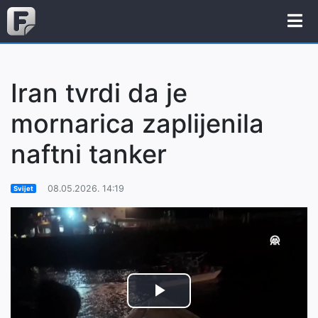
Iran tvrdi da je
mornarica zaplijenila
naftni tanker
08.05.2026. 14:19
Svijet
Play