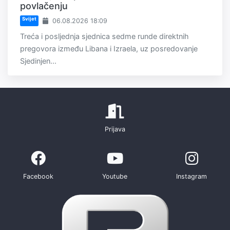
povlačenju
Svijet
06.08.2026 18:09
Treća i posljednja sjednica sedme runde direktnih
pregovora između Libana i Izraela, uz posredovanje
Sjedinjen...
Prijava
Facebook
Youtube
Instagram