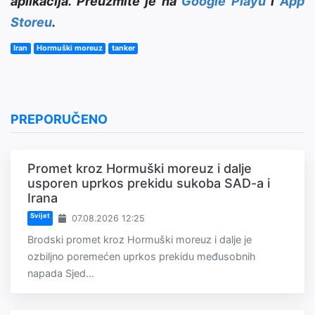
aplikacija. Preuzmite je na
Google Playu
i
App
Storeu
.
Iran
Hormuški moreuz
tanker
PREPORUČENO
Promet kroz Hormuški moreuz i dalje
usporen uprkos prekidu sukoba SAD-a i
Irana
Svijet
07.08.2026 12:25
Brodski promet kroz Hormuški moreuz i dalje je
ozbiljno poremećen uprkos prekidu međusobnih
napada Sjed...