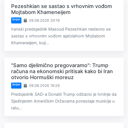
Pezeshkian se sastao s vrhovnim vođom
Mojtabom Khameneijem
Svijet
09.08.2026 20:19
Iranski predsjednik Masoud Pezeshkian nedavno se
sastao s vrhovnim vođom ajatolahom Mojtabom
Khameneijem, koji...
"Samo djelimično pregovaramo": Trump
računa na ekonomski pritisak kako bi Iran
otvorio Hormuški moreuz
Svijet
09.08.2026 19:29
Predsjednik SAD-a Donald Trump odbacio je tvrdnje da
Sjedinjenim Američkim Državama ponestaje municije u
ratu...