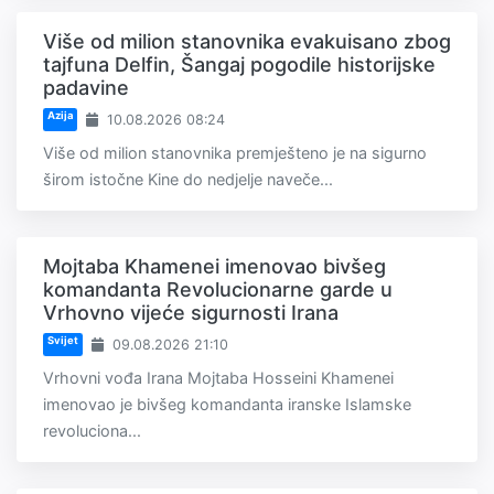
Više od milion stanovnika evakuisano zbog
tajfuna Delfin, Šangaj pogodile historijske
padavine
Azija
10.08.2026 08:24
Više od milion stanovnika premješteno je na sigurno
širom istočne Kine do nedjelje naveče...
Mojtaba Khamenei imenovao bivšeg
komandanta Revolucionarne garde u
Vrhovno vijeće sigurnosti Irana
Svijet
09.08.2026 21:10
Vrhovni vođa Irana Mojtaba Hosseini Khamenei
imenovao je bivšeg komandanta iranske Islamske
revoluciona...