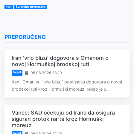
Iran
Svjetsko prvenstvo
PREPORUČENO
Iran 'vrlo blizu' dogovora s Omanom o
novoj Hormuškoj brodskoj ruti
Svijet
08.08.2026 18:19
Iran i Oman su "vrlo blizu" postizanju dogovora o novoj
brodskoj ruti kroz Hormuški moreuz, rekao je u...
Vance: SAD očekuju od Irana da osigura
siguran protok nafte kroz Hormuški
moreuz
Svijet
08.08.2026 17:26