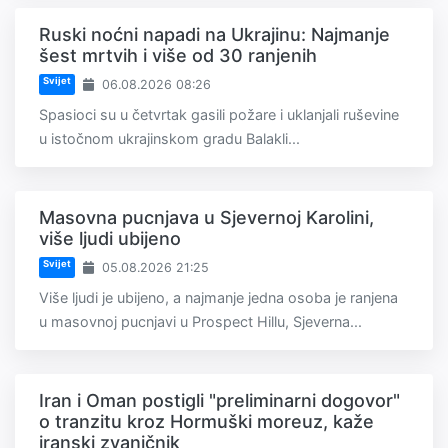
Ruski noćni napadi na Ukrajinu: Najmanje
šest mrtvih i više od 30 ranjenih
Svijet
06.08.2026 08:26
Spasioci su u četvrtak gasili požare i uklanjali ruševine
u istočnom ukrajinskom gradu Balakli...
Masovna pucnjava u Sjevernoj Karolini,
više ljudi ubijeno
Svijet
05.08.2026 21:25
Više ljudi je ubijeno, a najmanje jedna osoba je ranjena
u masovnoj pucnjavi u Prospect Hillu, Sjeverna...
Iran i Oman postigli "preliminarni dogovor"
o tranzitu kroz Hormuški moreuz, kaže
iranski zvaničnik