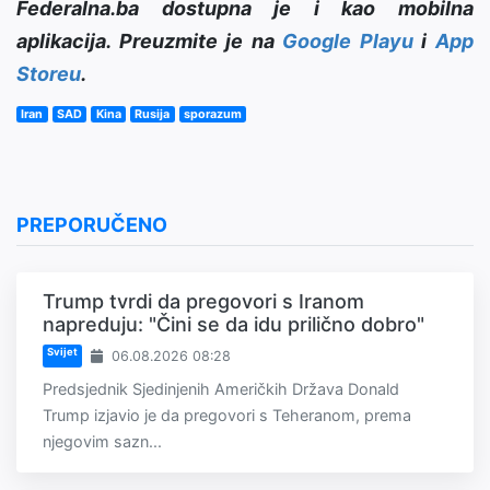
Federalna.ba dostupna je i kao mobilna
aplikacija. Preuzmite je na
Google Playu
i
App
Storeu
.
Iran
SAD
Kina
Rusija
sporazum
PREPORUČENO
Trump tvrdi da pregovori s Iranom
napreduju: "Čini se da idu prilično dobro"
Svijet
06.08.2026 08:28
Predsjednik Sjedinjenih Američkih Država Donald
Trump izjavio je da pregovori s Teheranom, prema
njegovim sazn...