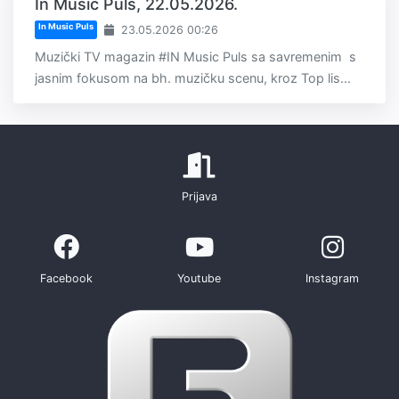
In Music Puls, 22.05.2026.
In Music Puls
23.05.2026 00:26
Muzički TV magazin #IN Music Puls sa savremenim s
jasnim fokusom na bh. muzičku scenu, kroz Top lis...
Prijava
Facebook
Youtube
Instagram