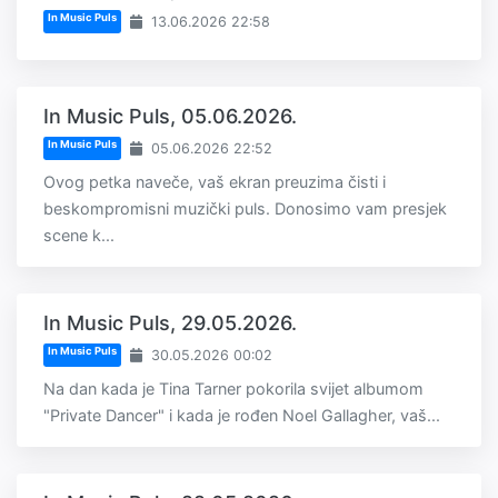
In Music Puls
13.06.2026 22:58
In Music Puls, 05.06.2026.
In Music Puls
05.06.2026 22:52
Ovog petka naveče, vaš ekran preuzima čisti i
beskompromisni muzički puls. Donosimo vam presjek
scene k...
In Music Puls, 29.05.2026.
In Music Puls
30.05.2026 00:02
Na dan kada je Tina Tarner pokorila svijet albumom
"Private Dancer" i kada je rođen Noel Gallagher, vaš...