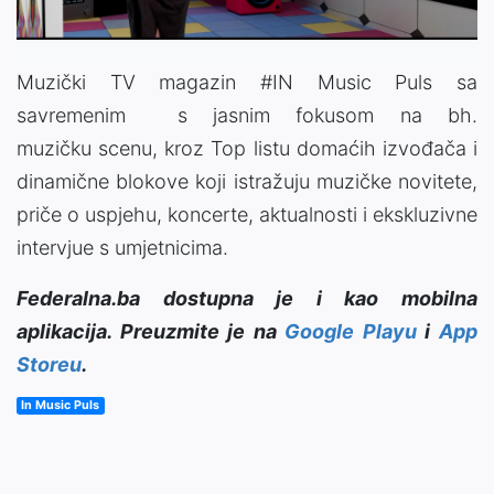
Muzički TV magazin #IN Music Puls sa
savremenim s jasnim fokusom na bh.
muzičku scenu, kroz Top listu domaćih izvođača i
dinamične blokove koji istražuju muzičke novitete,
priče o uspjehu, koncerte, aktualnosti i ekskluzivne
intervjue s umjetnicima.
Federalna.ba dostupna je i kao mobilna
aplikacija. Preuzmite je na
Google Playu
i
App
Storeu
.
In Music Puls