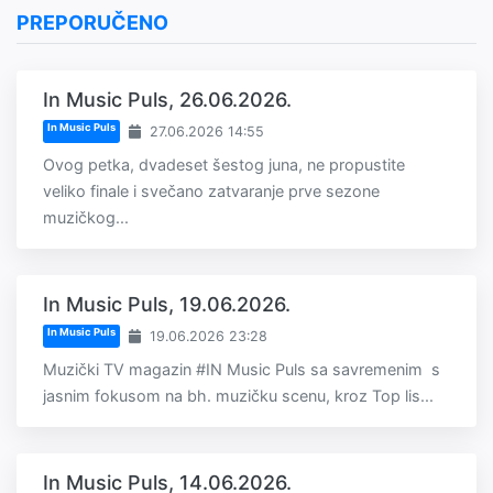
PREPORUČENO
In Music Puls, 26.06.2026.
In Music Puls
27.06.2026 14:55
Ovog petka, dvadeset šestog juna, ne propustite
veliko finale i svečano zatvaranje prve sezone
muzičkog...
In Music Puls, 19.06.2026.
In Music Puls
19.06.2026 23:28
Muzički TV magazin #IN Music Puls sa savremenim s
jasnim fokusom na bh. muzičku scenu, kroz Top lis...
In Music Puls, 14.06.2026.