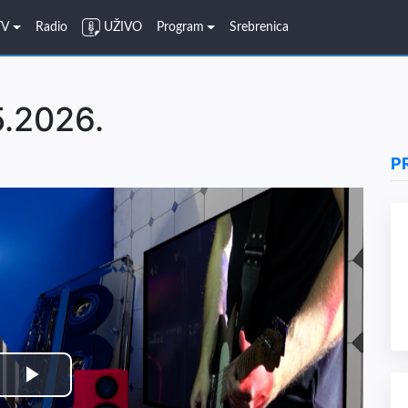
TV
Radio
UŽIVO
Program
Srebrenica
5.2026.
P
Play