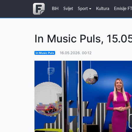
BiH
Svijet
Sport
Kultura
Emisije F
In Music Puls, 15.0
16.05.2026. 00:12
In Music Puls