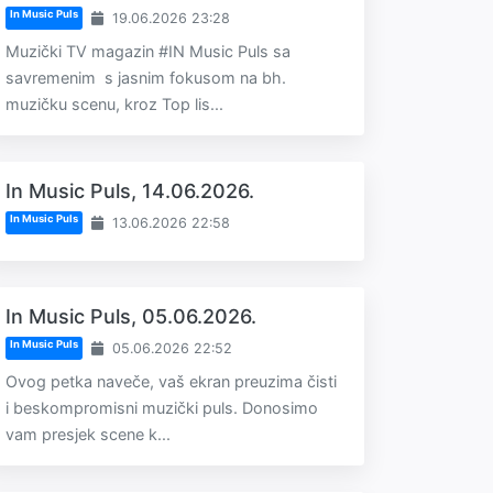
In Music Puls
19.06.2026 23:28
Muzički TV magazin #IN Music Puls sa
savremenim s jasnim fokusom na bh.
muzičku scenu, kroz Top lis...
In Music Puls, 14.06.2026.
In Music Puls
13.06.2026 22:58
In Music Puls, 05.06.2026.
In Music Puls
05.06.2026 22:52
Ovog petka naveče, vaš ekran preuzima čisti
i beskompromisni muzički puls. Donosimo
vam presjek scene k...