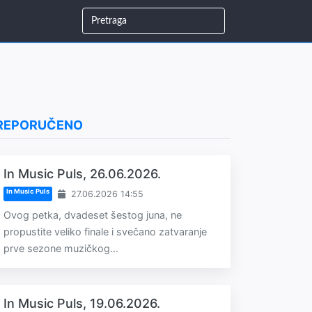
REPORUČENO
In Music Puls, 26.06.2026.
In Music Puls
27.06.2026 14:55
Ovog petka, dvadeset šestog juna, ne
propustite veliko finale i svečano zatvaranje
prve sezone muzičkog...
In Music Puls, 19.06.2026.