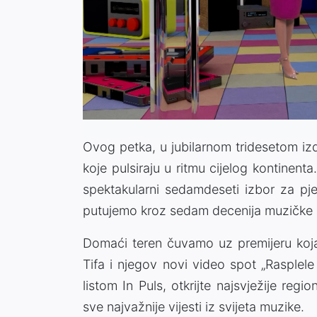
Ovog petka, u jubilarnom tridesetom iz
koje pulsiraju u ritmu cijelog kontinen
spektakularni sedamdeseti izbor za pje
putujemo kroz sedam decenija muzičke h
Domaći teren čuvamo uz premijeru koja
Tifa i njegov novi video spot „Rasplel
listom In Puls, otkrijte najsvježije regi
sve najvažnije vijesti iz svijeta muzike.