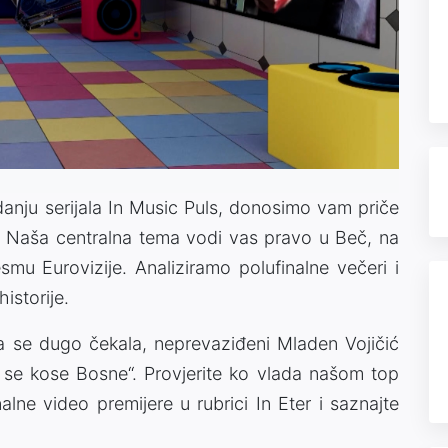
Video
danju serijala In Music Puls, donosimo vam priče
ta. Naša centralna tema vodi vas pravo u Beč, na
smu Eurovizije. Analiziramo polufinalne večeri i
istorije.
 se dugo čekala, neprevaziđeni Mladen Vojičić
e se kose Bosne“. Provjerite ko vlada našom top
onalne video premijere u rubrici In Eter i saznajte