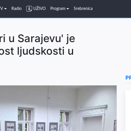
TV
Radio
UŽIVO
Program
Srebrenica
ri u Sarajevu' je
st ljudskosti u
P