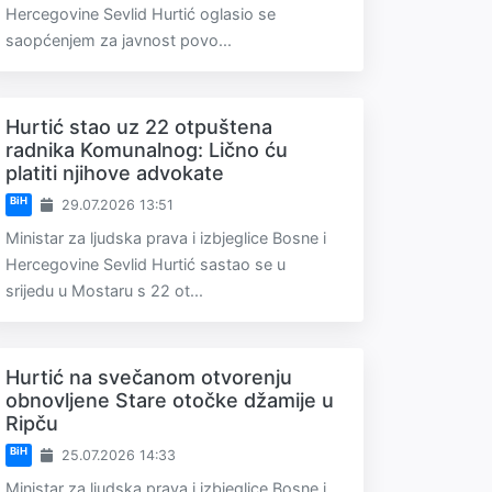
Hercegovine Sevlid Hurtić oglasio se
saopćenjem za javnost povo...
Hurtić stao uz 22 otpuštena
radnika Komunalnog: Lično ću
platiti njihove advokate
BiH
29.07.2026 13:51
Ministar za ljudska prava i izbjeglice Bosne i
Hercegovine Sevlid Hurtić sastao se u
srijedu u Mostaru s 22 ot...
Hurtić na svečanom otvorenju
obnovljene Stare otočke džamije u
Ripču
BiH
25.07.2026 14:33
Ministar za ljudska prava i izbjeglice Bosne i