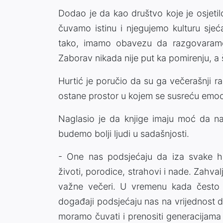
Dodao je da kao društvo koje je osjeti
čuvamo istinu i njegujemo kulturu sjeć
tako, imamo obavezu da razgovaramo
Zaborav nikada nije put ka pomirenju, a
Hurtić je poručio da su ga večerašnji ra
ostane prostor u kojem se susreću emoci
Naglasio je da knjige imaju moć da na
budemo bolji ljudi u sadašnjosti.
- One nas podsjećaju da iza svake hist
životi, porodice, strahovi i nade. Zahva
važne večeri. U vremenu kada često 
događaji podsjećaju nas na vrijednost dij
moramo čuvati i prenositi generacijama 