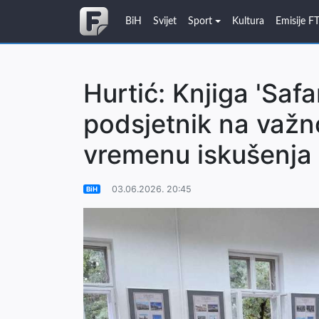
BiH
Svijet
Sport
Kultura
Emisije F
Hurtić: Knjiga 'Safa
podsjetnik na važno
vremenu iskušenja
03.06.2026. 20:45
BiH