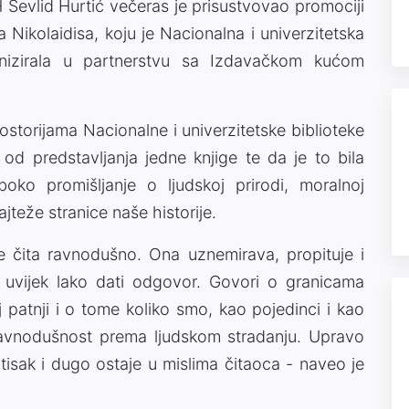
iH Sevlid Hurtić večeras je prisustvovao promociji
a Nikolaidisa, koju je Nacionalna i univerzitetska
anizirala u partnerstvu sa Izdavačkom kućom
ostorijama Nacionalne i univerzitetske biblioteke
d predstavljanja jedne knjige te da je to bila
oko promišljanje o ljudskoj prirodi, moralnoj
jteže stranice naše historije.
 se čita ravnodušno. Ona uznemirava, propituje i
 uvijek lako dati odgovor. Govori o granicama
 patnji i o tome koliko smo, kao pojedinci i kao
 ravnodušnost prema ljudskom stradanju. Upravo
tisak i dugo ostaje u mislima čitaoca - naveo je