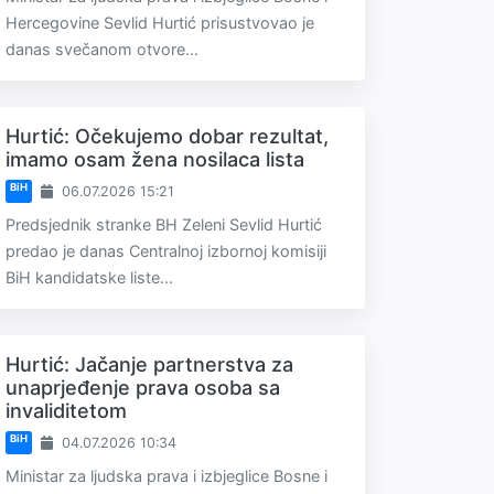
Hercegovine Sevlid Hurtić prisustvovao je
danas svečanom otvore...
Hurtić: Očekujemo dobar rezultat,
imamo osam žena nosilaca lista
BiH
06.07.2026 15:21
Predsjednik stranke BH Zeleni Sevlid Hurtić
predao je danas Centralnoj izbornoj komisiji
BiH kandidatske liste...
Hurtić: Jačanje partnerstva za
unaprjeđenje prava osoba sa
invaliditetom
BiH
04.07.2026 10:34
Ministar za ljudska prava i izbjeglice Bosne i