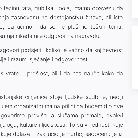
lo težinu rata, gubitka i bola, imamo obavezu da
anja zasnovanu na dostojanstvu žrtava, ali isto
, da učimo i da se ne plašimo teških tema.
 šutnja nikada nije odgovor na nepravdu.
zgovori podsjetili koliko je važno da književnost
ja i razum, sjećanje i odgovornost.
s vrate u prošlost, ali i da nas nauče kako da
orijske činjenice stoje ljudske sudbine, nečiji
ljujem organizatorima na prilici da budem dio ove
govorimo previše, a slušamo premalo, ovakvi
aloga, kulture i ljudskosti. To su vrijednosti koje
koje dolaze - zaključio je Hurtić, saopćeno je iz